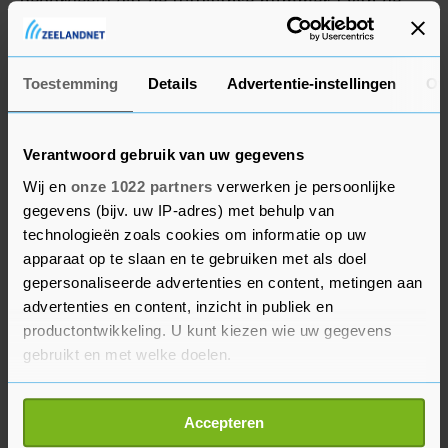
geoordeeld dat de Italiaanse nummer 1 van de
wereld "geen schuld of nalatigheid draagt",
waardoor een schorsing uitblijft.
Toestemming
Details
Advertentie-instellingen
Ov
Verantwoord gebruik van uw gegevens
Wij en
onze 1022 partners
verwerken je persoonlijke
gegevens (bijv. uw IP-adres) met behulp van
technologieën zoals cookies om informatie op uw
apparaat op te slaan en te gebruiken met als doel
gepersonaliseerde advertenties en content, metingen aan
advertenties en content, inzicht in publiek en
productontwikkeling. U kunt kiezen wie uw gegevens
gebruikt en met welke doelen.
Als u het toestaat, willen we ook graag:
Accepteren
Informatie verzamelen over uw geografische