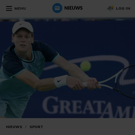
MENU
LOG IN
NIEUWS
/
SPORT