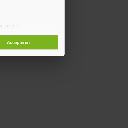
g kan zijn
erprinting)
t
detailgedeelte
in. U kunt uw
Accepteren
p onze cookiepagina kun je