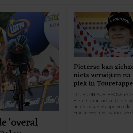
Pieterse kan zichze
niets verwijten na
plek in Touretapp
TOURNON-SUR-RHÔNE (ANP)
Pieterse kan zichzelf niets v
na de zesde etappe van de 
France Femmes, waarin ze 
 'overal
werd achter winnares Kimbe
Court en Cédrine Kerbaol. Da
Nederlandse bolletjestruidra