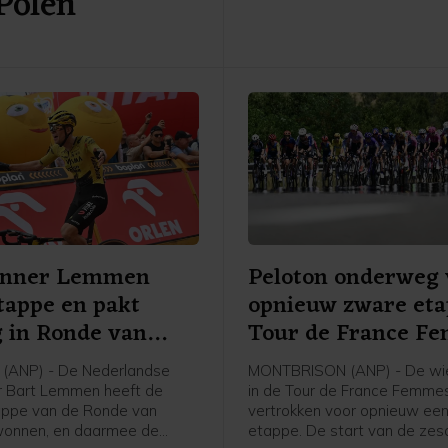
 Polen
afloop van de etappe tegen
enner Lemmen
Peloton onderweg 
tappe en pakt
opnieuw zware et
g in Ronde van
Tour de France F
(ANP) - De Nederlandse
MONTBRISON (ANP) - De wie
r Bart Lemmen heeft de
in de Tour de France Femmes
appe van de Ronde van
vertrokken voor opnieuw ee
wonnen, en daarmee de
etappe. De start van de ze