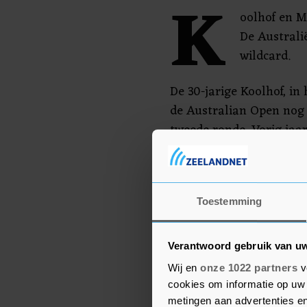
K
oolhof en Me
De Australi
wildcard.
De 30-jarige Koolhof, in h
de Australian Open nog
tweede ronde. Vorig jaa
kwartfinales, zijn beste 
grandslamtoernooi.
Later op de dag komt d
Toestemming
in actie in het dubbelspe
speelt zaterdag in het e
Verantwoord gebruik van u
Wij en
onze 1022 partners
v
cookies om informatie op uw 
metingen aan advertenties en