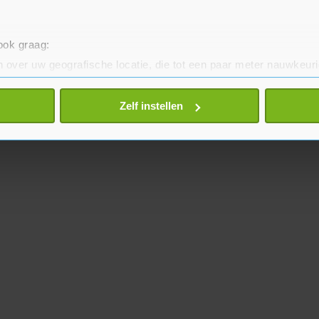
 ook graag:
 over uw geografische locatie, die tot een paar meter nauwkeuri
eren door het actief te scannen op specifieke eigenschappen (fing
onlijke gegevens worden verwerkt en stel uw voorkeuren in he
Zelf instellen
jzigen of intrekken in de Cookieverklaring.
te beter en wordt jouw bezoek makkelijker en persoonlijker. O
je gemaakte keuze altijd wijzigen of intrekken.