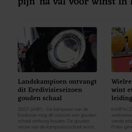
pijn' na val voor winst in
Landskampioen ontvangt
Wielr
dit Eredivisieseizoen
wint e
gouden schaal
leidin
Polen
ZEIST (ANP) - De kampioen van de
KARPACZ 
Eredivisie mag dit seizoen een gouden
wielrenne
schaal omhoog houden. De gouden
vierde et
versie van de kampioensschaal wordt
Polen ge