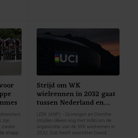
 de NOS.
Montbrison naar Tournon-sur-Rhône.
Cédrine Kerbaol uit Frankrijk werd
tweede, voor de Nederlandse
bolletjestruidraagster Puck Pieterse.
voor
Strijd om WK
appe
wielrennen in 2032 gaat
emmes
tussen Nederland en
India
lrensters
LEEK (ANP) - Groningen en Drenthe
 zijn
strijden alleen nog met India om de
n zware
organisatie van de WK wielrennen in
sde etappe
2032. Dat heeft voorzitter David