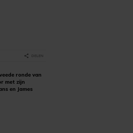
share
DELEN
weede ronde van
r met zijn
mans en James