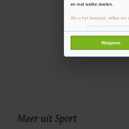
en met welke doelen.
Als u het toestaat, willen we
Informatie verzamelen
Uw apparaat identific
Lees meer over hoe uw perso
Weigeren
toestemming op elk moment wi
Met cookies werkt onze websi
ons cookiebeleid bekijken en 
Meer uit Sport