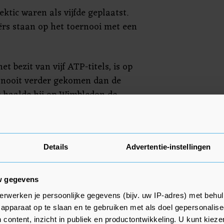
ktic waren als vijfde geplaatst.
ërs staan op het toernooi met een
et bezit van vijf ATP-titels, is op
 nooit verder gekomen dan de
r haalde hij op Wimbledon de
resultaat op een
e Nederlandse Demi Schuurs nog
Details
Advertentie-instellingen
l bij de vrouwen. Kiki Bertens
nkelspel tegen Zarina Diyas.
w gegevens
erwerken je persoonlijke gegevens (bijv. uw IP-adres) met behul
apparaat op te slaan en te gebruiken met als doel gepersonalise
 content, inzicht in publiek en productontwikkeling. U kunt kiez