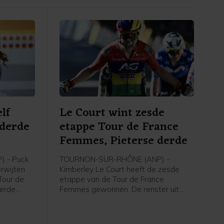
lf
Le Court wint zesde
 derde
etappe Tour de France
e
Femmes, Pieterse derde
 - Puck
TOURNON-SUR-RHÔNE (ANP) -
erwijten
Kimberley Le Court heeft de zesde
Tour de
etappe van de Tour de France
derde
Femmes gewonnen. De renster uit
rley Le
Mauritius van AG Insurance-Soudal
t zei de
was de beste in de heuvelachtige
agster na
etappe over 153,4 kilometer van