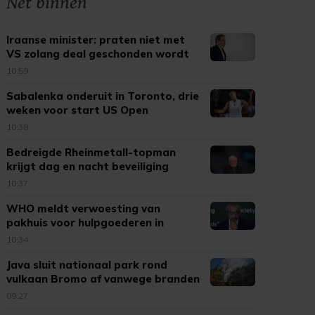
Net binnen
Iraanse minister: praten niet met
VS zolang deal geschonden wordt
10:59
Sabalenka onderuit in Toronto, drie
weken voor start US Open
10:38
Bedreigde Rheinmetall-topman
krijgt dag en nacht beveiliging
10:37
WHO meldt verwoesting van
pakhuis voor hulpgoederen in
Dnipro
10:34
Java sluit nationaal park rond
vulkaan Bromo af vanwege branden
09:27