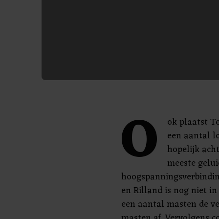
O
ok plaatst T
een aantal l
hopelijk ach
meeste gelui
hoogspanningsverbindin
en Rilland is nog niet in 
een aantal masten de v
masten af. Vervolgens co