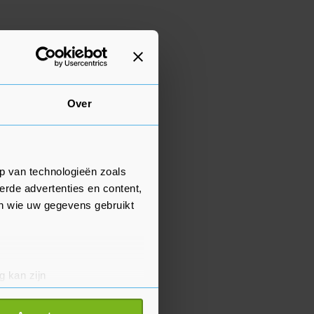
Over
p van technologieën zoals
erde advertenties en content,
en wie uw gegevens gebruikt
g kan zijn
erprinting)
t
detailgedeelte
in. U kunt uw