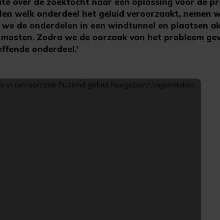
ate over de zoektocht naar een oplossing voor de p
len welk onderdeel het geluid veroorzaakt, nemen 
 we de onderdelen in een windtunnel en plaatsen a
l masten. Zodra we de oorzaak van het probleem g
ffende onderdeel.’