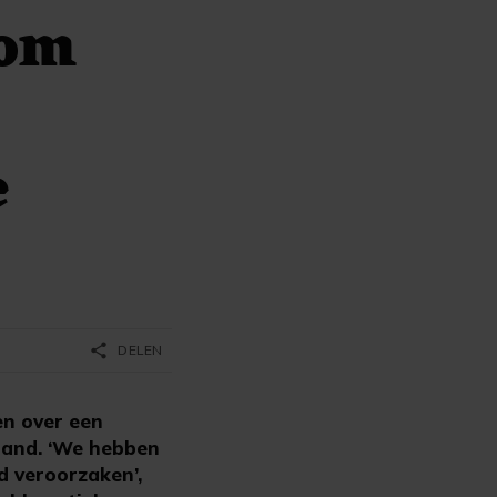
 om
e
share
DELEN
n over een
land. ‘We hebben
d veroorzaken’,