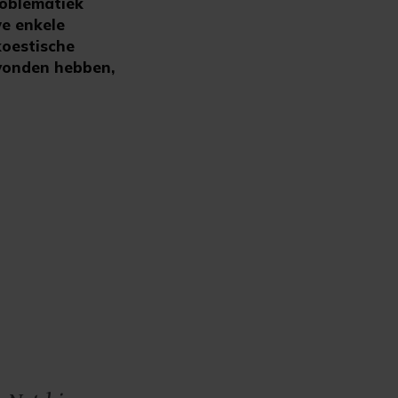
roblematiek
we enkele
koestische
evonden hebben,