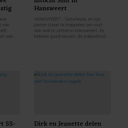
eve
intocht Sint in
stig
Hansweert
dere
HANSWEERT - Sinterklaas en zijn
ht van
pieten staan te trappelen om voet
eeft
aan wal te zetten in Hansweert. Ze
oet aan
hebben goed nieuws: de pakjesboot
nt kwam
ligt op koers en Sint en zijn pieten
en, een
hopen zondag 16 november rond
 tot
14.30 uur te arriveren in de
rs waren
buitenhaven bij de steiger van het
fiets-voetveer. Muziekvereniging EMM/
rliep.
Scheldegalm zal het gezelschap
verwelkomen met de bekende
sinterklaas-meezingers.
t 55-
Dirk en Jeanette delen