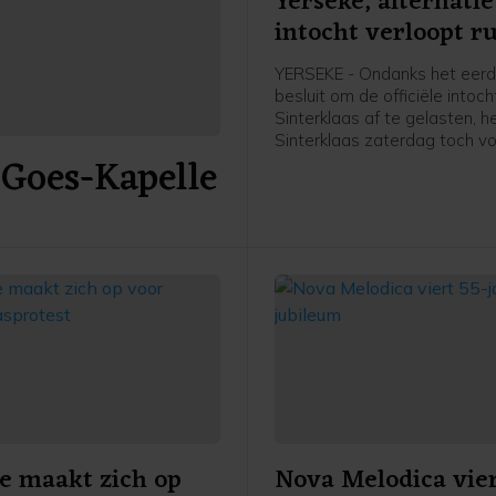
Yerseke, alternati
intocht verloopt ru
YERSEKE - Ondanks het eer
besluit om de officiële intoc
Sinterklaas af te gelasten, h
Sinterklaas zaterdag toch v
 Goes-Kapelle
wal gezet in Yerseke. De Si
met zwart geschminkte Piet
onderwerp dat al langere tijd
discussie leidt. Actievoerde
niet aanwezig, waardoor de
alternatieve intocht rustig ve
e maakt zich op
Nova Melodica vier