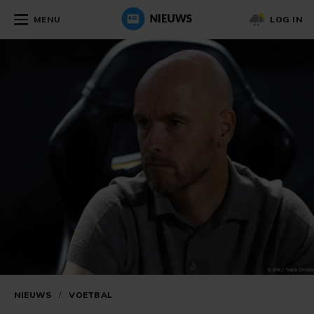
MENU
LOG IN
NIEUWS
/
VOETBAL