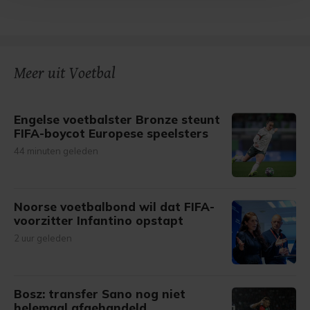
Met cookies werkt onze website beter en wordt jouw
bezoek makkelijker en persoonlijker. Op
onze cookiepagina kun je ons cookiebeleid bekijken en je
gemaakte keuze altijd wijzigen of intrekken.
Meer uit Voetbal
Engelse voetbalster Bronze steunt
FIFA-boycot Europese speelsters
44 minuten geleden
Noorse voetbalbond wil dat FIFA-
voorzitter Infantino opstapt
2 uur geleden
Bosz: transfer Sano nog niet
helemaal afgehandeld