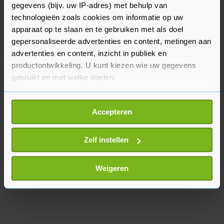
gegevens (bijv. uw IP-adres) met behulp van
technologieën zoals cookies om informatie op uw
Koploper Ajax heeft in de eredivisie een
apparaat op te slaan en te gebruiken met als doel
voorsprong van zes punten op achtervolger AZ.
gepersonaliseerde advertenties en content, metingen aan
Heracles staat zevende.
advertenties en content, inzicht in publiek en
productontwikkeling. U kunt kiezen wie uw gegevens
gebruikt en met welke doelen.
Als u het toestaat, willen we ook graag:
Accepteren
Informatie verzamelen over uw geografische
locatie, die tot een paar meter nauwkeurig kan zijn
Uw apparaat identificeren door het actief te
Zelf instellen
scannen op specifieke eigenschappen (fingerprinting)
Lees meer over hoe uw persoonlijke gegevens worden
Weigeren
verwerkt en stel uw voorkeuren in het
detailgedeelte
in.
U kunt uw toestemming op elk moment wijzigen of
intrekken in de Cookieverklaring.