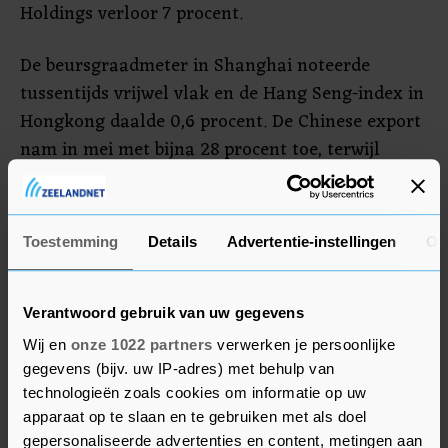
Holdings verloor 7 procent.
De beursgraadmeter in Shanghai noteerde
tussentijds vrijwel vlak en de Hang Seng-index in
Hongkong daalde 0,6 procent. De Chinese export
nam in mei met bijna 28 procent toe, terwijl
economen hadden gerekend op een groei van
zo'n 32 procent. De invoer van het land steeg met
51,1 procent door de sterke stijging van de
Toestemming
Details
Advertentie-instellingen
Ov
grondstofprijzen. Dat was de sterkste toename in
tien jaar. De beurs in India schommelde rond een
nieuw recordniveau door de hoop op meer
Verantwoord gebruik van uw gegevens
versoepelingen in het land nu het aantal
Wij en
onze 1022 partners
verwerken je persoonlijke
coronabesmettingen afneemt.
gegevens (bijv. uw IP-adres) met behulp van
technologieën zoals cookies om informatie op uw
apparaat op te slaan en te gebruiken met als doel
gepersonaliseerde advertenties en content, metingen aan