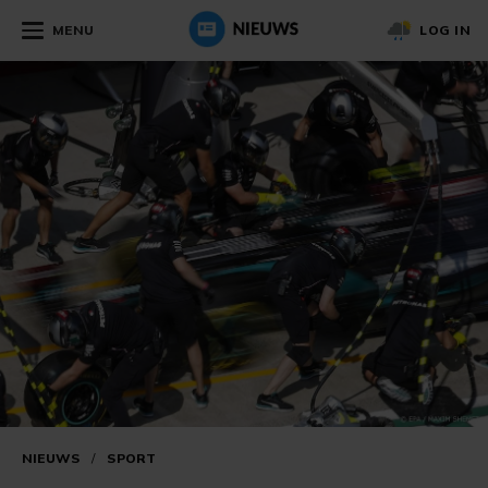
MENU
LOG IN
NIEUWS
/
SPORT