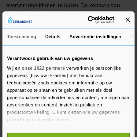
overwinning binnen te halen. De kopman van
Mercedes is daarnaast hard op weg om Michael
Schumacher te evenaren als recordkampioen in
de Formule 1. Hamilton koerst vrijwel onbedreigd
Toestemming
Details
Advertentie-instellingen
Ov
af op zijn zevende wereldtitel.
Verantwoord gebruik van uw gegevens
Wij en
onze 1022 partners
verwerken je persoonlijke
gegevens (bijv. uw IP-adres) met behulp van
technologieën zoals cookies om informatie op uw
apparaat op te slaan en te gebruiken met als doel
gepersonaliseerde advertenties en content, metingen aan
advertenties en content, inzicht in publiek en
productontwikkeling. U kunt kiezen wie uw gegevens
gebruikt en met welke doelen.
Als u het toestaat, willen we ook graag: