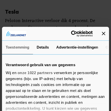
Tesla
Peloton Interactive verloor dik 4 procent. De
maker van fitnessapparatuur werd een dag
eerder 25 procent meer waard na de
aankondiging van een grote reorganisatie en het
aftreden van topman John Foley. Aan het begin
Toestemming
Details
Advertentie-instellingen
Ov
van de week won het aandeel al een vijfde aan
beurswaarde door overnamespeculatie.
Verantwoord gebruik van uw gegevens
Wij en
onze 1022 partners
verwerken je persoonlijke
Tesla won 2,2 procent. De fabrikant van
gegevens (bijv. uw IP-adres) met behulp van
elektrische auto's verwacht dat een Californisch
technologieën zoals cookies om informatie op uw
bureau het bedrijf zal aanklagen vanwege
apparaat op te slaan en te gebruiken met als doel
systematische rassendiscriminatie en intimidatie
gepersonaliseerde advertenties en content, metingen aan
in de fabriek van het bedrijf in de Amerikaanse
advertenties en content, inzicht in publiek en
staat. Voormalige werknemers van Telsa's fabriek
productontwikkeling. U kunt kiezen wie uw gegevens