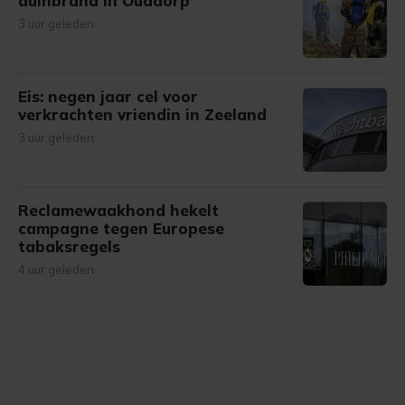
duinbrand in Ouddorp
3 uur geleden
Eis: negen jaar cel voor
verkrachten vriendin in Zeeland
3 uur geleden
Reclamewaakhond hekelt
campagne tegen Europese
tabaksregels
4 uur geleden