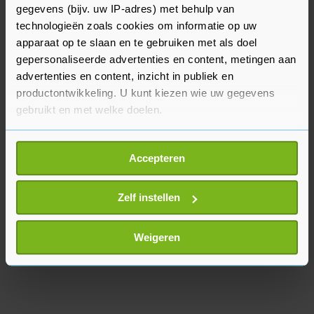
gegevens (bijv. uw IP-adres) met behulp van
De particulier van wie O. de klaphamer kocht,
technologieën zoals cookies om informatie op uw
wordt nog strafrechtelijk vervolgd voor het
apparaat op te slaan en te gebruiken met als doel
verkopen van het zelfgemaakte apparaat en het
gepersonaliseerde advertenties en content, metingen aan
explosieve poeder.
advertenties en content, inzicht in publiek en
productontwikkeling. U kunt kiezen wie uw gegevens
gebruikt en met welke doelen.
Als u het toestaat, willen we ook graag:
Accepteren
Informatie verzamelen over uw geografische
locatie, die tot een paar meter nauwkeurig kan zijn
Uw apparaat identificeren door het actief te
Zelf instellen
scannen op specifieke eigenschappen (fingerprinting)
Lees meer over hoe uw persoonlijke gegevens worden
Weigeren
verwerkt en stel uw voorkeuren in het
detailgedeelte
in.
U kunt uw toestemming op elk moment wijzigen of
intrekken in de Cookieverklaring.