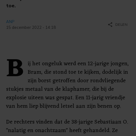
toe.
ANP
share
DELEN
15 december 2022 - 14:18
B
ij het ongeluk werd een 12-jarige jongen,
Bram, die stond toe te kijken, dodelijk in
zijn borst getroffen door rondvliegende
stukjes metaal van de klaphamer, die bij de
explosie uiteen was gespat. Een 11-jarig vriendje
van hem liep blijvend letsel aan zijn benen op.
De rechters vinden dat de 38-jarige Sebastiaan O.
"nalatig en onachtzaam" heeft gehandeld. Ze