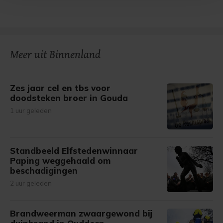
Met cookies werkt onze website beter en wordt jouw
bezoek makkelijker en persoonlijker. Op
onze cookiepagina kun je ons cookiebeleid bekijken en je
gemaakte keuze altijd wijzigen of intrekken.
Meer uit Binnenland
Zes jaar cel en tbs voor
doodsteken broer in Gouda
1 uur geleden
Standbeeld Elfstedenwinnaar
Paping weggehaald om
beschadigingen
2 uur geleden
Brandweerman zwaargewond bij