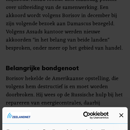
over uitbreiding van de samenwerking. Een
akkoord wordt volgens Borisov in december bij
zijn volgende bezoek aan Damascus bezegeld.
Volgens Assads kantoor werden nieuwe
akkoorden "in het belang van beide landen"
besproken, onder meer op het gebied van handel.
Belangrijke bondgenoot
Borisov hekelde de Amerikaanse opstelling, die
volgens hem destructief is en moet worden
doorbroken. Hij wees op de Russische hulp bij het
repareren van energiecentrales, daarbij
aantekenend dat de olieproductie niet kan
worden hervat omdat de voorraden zich bevinden
in gebieden buiten overheidscontrole.