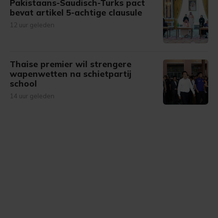
onze cookiepagina kun je ons cookiebeleid bekijken en je
Pakistaans-Saudisch-Turks pact
bevat artikel 5-achtige clausule
gemaakte keuze altijd wijzigen of intrekken.
12 uur geleden
Thaise premier wil strengere
wapenwetten na schietpartij
school
14 uur geleden