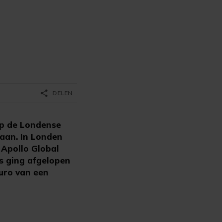
share
DELEN
p de Londense
taan. In Londen
 Apollo Global
s ging afgelopen
uro van een