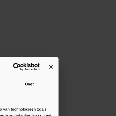
Over
p van technologieën zoals
erde advertenties en content,