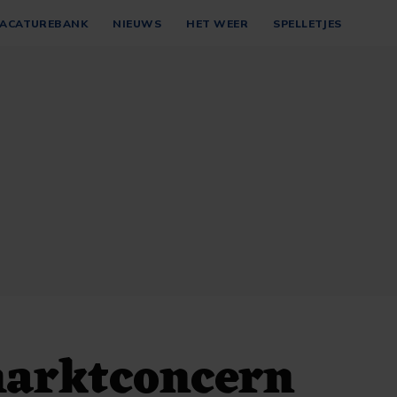
ACATUREBANK
NIEUWS
HET WEER
SPELLETJES
arktconcern