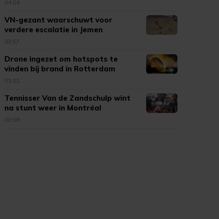
04:04
VN-gezant waarschuwt voor
verdere escalatie in Jemen
03:57
Drone ingezet om hotspots te
vinden bij brand in Rotterdam
01:01
Tennisser Van de Zandschulp wint
na stunt weer in Montréal
00:58