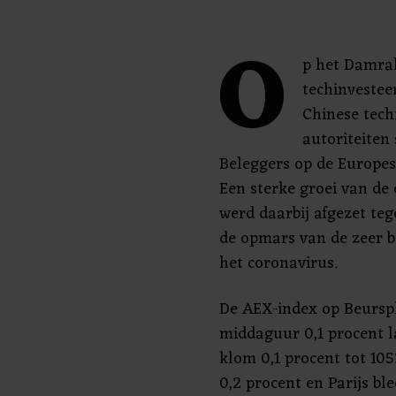
O
p het Damrak
techinvestee
Chinese tech
autoriteiten
Beleggers op de Europe
Een sterke groei van de
werd daarbij afgezet t
de opmars van de zeer b
het coronavirus.
De AEX-index op Beurspl
middaguur 0,1 procent l
klom 0,1 procent tot 105
0,2 procent en Parijs ble