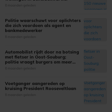
8 maanden geleden
Politie waarschuwt voor oplichters
die zich voordoen als agent en
bankmedewerker
8 maanden geleden
Automobilist rijdt door na botsing
met fietser in Oost-Souburg;
politie vraagt burgers om meer
informatie
8 maanden geleden
Voetganger aangereden op
kruising President Rooseveltlaan
8 maanden geleden