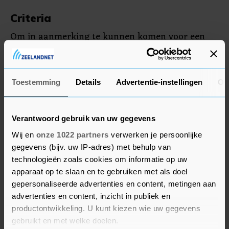
Criteria
Om in aanmerking te kunnen komen voor een
voucher, moet de ondernemer voldoen aan
enkele criteria. Zo moet het initiatief duurzaam
zijn en samenwerking tot stand brengen in
Toestemming
Details
Advertentie-instellingen
Ov
verschillende sectoren. Ondernemers kunnen een
voucher via www.gezondinzeeland.nl aanvragen.
Verantwoord gebruik van uw gegevens
Wij en
onze 1022 partners
verwerken je persoonlijke
gegevens (bijv. uw IP-adres) met behulp van
technologieën zoals cookies om informatie op uw
apparaat op te slaan en te gebruiken met als doel
gepersonaliseerde advertenties en content, metingen aan
advertenties en content, inzicht in publiek en
productontwikkeling. U kunt kiezen wie uw gegevens
gebruikt en met welke doelen.