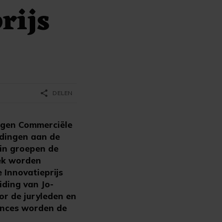
rijs
share
DELEN
ngen Commerciële
ndingen aan de
 in groepen de
oek worden
 Innovatieprijs
ding van Jo-
or de juryleden en
ences worden de