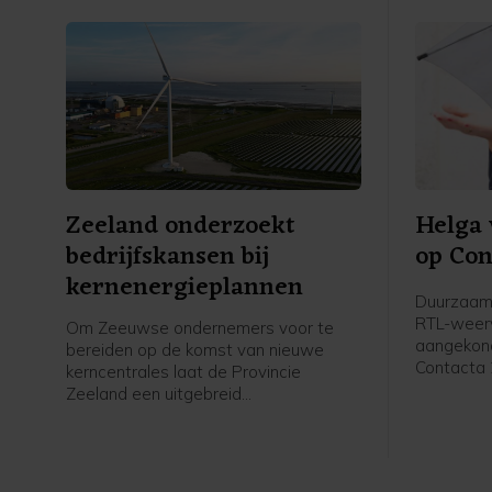
Zeeland onderzoekt
Helga 
bedrijfs­kansen bij
op Con
kernenergieplannen
Duurzaamh
RTL-weerv
Om Zeeuwse ondernemers voor te
aangekond
bereiden op de komst van nieuwe
Contacta 
kerncentrales laat de Provincie
in Bodem,
Zeeland een uitgebreid
(Wagening
marktonderzoek uitvoeren. Dit gebeurt
carrière 
in samenwerking met Impuls Zeeland
uitgeroep
en werkgeversorganisatie VNO-NCW
wereld, s
Zeeland. Het onderzoek moet duidelijk