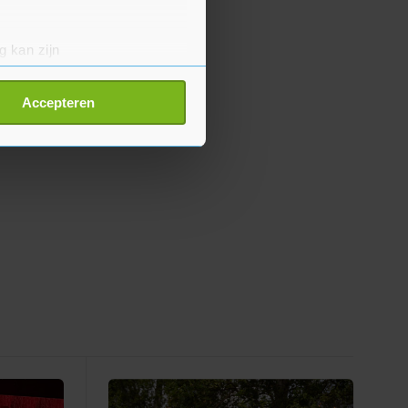
g kan zijn
erprinting)
t
detailgedeelte
in. U kunt uw
Accepteren
p onze cookiepagina kun je