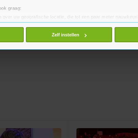
 ook graag:
 over uw geografische locatie, die tot een paar meter nauwkeuri
eren door het actief te scannen op specifieke eigenschappen (fing
onlijke gegevens worden verwerkt en stel uw voorkeuren in he
Zelf instellen
jzigen of intrekken in de Cookieverklaring.
te beter en wordt jouw bezoek makkelijker en persoonlijker. O
je gemaakte keuze altijd wijzigen of intrekken.