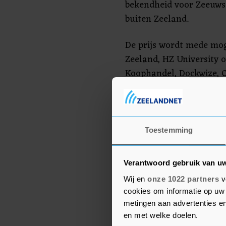
bekendheid voor Zeeuws
buiten Zeeland.
De prijs wordt mede mog
Zeeland, HZ University 
Koophandel, Dockwize,
Zeeland is mediapartne
publieksprijs.
Meer informatie over de
Toestemming
te vinden op:
https://ww
Verantwoord gebruik van u
Wij en
onze 1022 partners
v
cookies om informatie op uw 
metingen aan advertenties en
en met welke doelen.