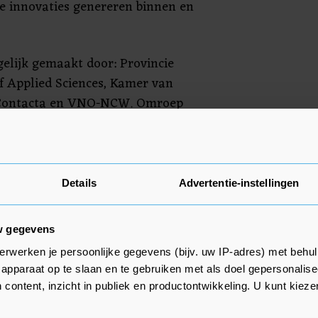
e innovaties genereren binnen en
elijk gemaakt door: Provincie
of Applied Sciences, Kamer van
 Contacta en VNO-NCW. Omroep
r en verzorgt de Emergo
 Zeeuwse Innovatieprijs Emergo is
Details
Advertentie-instellingen
w.emergo-innovatieprijs.nl/nl/
w gegevens
erwerken je persoonlijke gegevens (bijv. uw IP-adres) met behul
apparaat op te slaan en te gebruiken met als doel gepersonalise
 content, inzicht in publiek en productontwikkeling. U kunt kiez