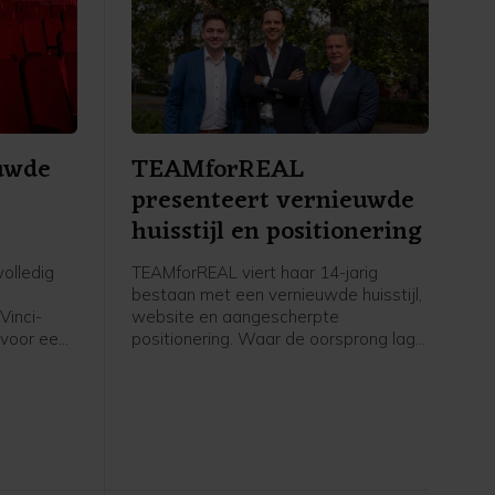
euwde
TEAMforREAL
presenteert vernieuwde
huisstijl en positionering
olledig
TEAMforREAL viert haar 14-jarig
bestaan met een vernieuwde huisstijl,
Vinci-
website en aangescherpte
n voor een
positionering. Waar de oorsprong lag
n heropent
in leisure- en recreatieve
in een
conceptontwikkeling, heeft het team
jft
zich de afgelopen jaren nadrukkelijk
 wordt
bewezen als ontwikkelaar van
hoogwaardige vastgoedprojecten.
ht, met
 banken,