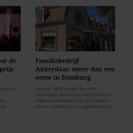
anceerd
 vergrote
or de
Familiebedrijf
prijs
Akkerdaas: meer dan een
eeuw in Domburg
 Zeeuwse
Al sinds 1900 maakt de naam
Akkerdaas deel uit van het Zeeuwse
Bat
ondernemerslandschap. Wat begon
oep
als een smederij en loodgietersbedrijf
drijven
groeide in ruim een eeuw tijd uit tot
e prijs,
een veelzijdige onderneming met een
r wordt
eigen kadowinkel. De familie
Akkerdaas staat inmiddels al vier