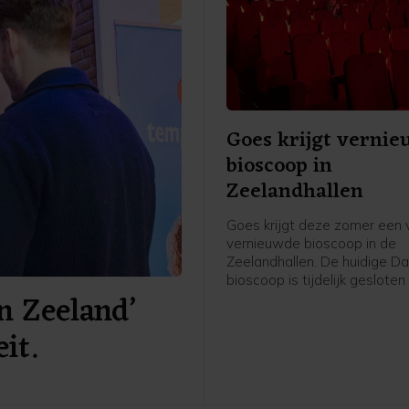
Goes krijgt verni
bioscoop in
Zeelandhallen
Goes krijgt deze zomer een v
vernieuwde bioscoop in de
Zeelandhallen. De huidige Da
bioscoop is tijdelijk geslote
n Zeeland’
grootschalige verbouwing e
naar verwachting medio juni 
it.
modern jasje. De bioscoop bli
bestaan uit vier zalen, maar
aanzienlijk comfortabeler en
toekomstbestendiger ingeric
onder meer luxe fauteuils en