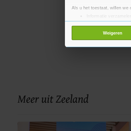
Als u het toestaat, willen we
Informatie verzamelen
Uw apparaat identific
Lees meer over hoe uw perso
Weigeren
toestemming op elk moment wi
Met cookies werkt onze websi
ons cookiebeleid bekijken en 
Meer uit Zeeland