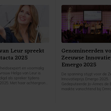
nieuwe schermen, een geav
geluidssysteem en een sterk
foyer.
van Leur spreekt
Genomineerden vo
tacta 2025
Zeeuwse Innovatie
Emergo 2025
eidsexpert en voormalig
rouw Helga van Leur is
De spanning stijgt voor de
igd als spreker tijdens
Innovatieprijs Emergo 2025.
2025. Met haar achtergrond
Gedeputeerde Jo-Annes de 
 Water en Atmosfeer
maakte vanochtend bij Omr
en University) en een
Zeeland bekend welke vijf be
waarin ze in 1998 werd
kans maken op de prestigieuz
en tot beste weervrouw ter
die dit jaar voor de 23e kee
taat Van Leur bekend om het
uitgereikt. De prijs beloont