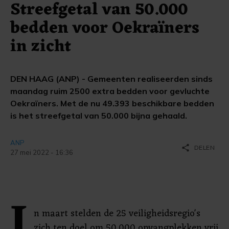
Streefgetal van 50.000
bedden voor Oekraïners
in zicht
DEN HAAG (ANP) - Gemeenten realiseerden sinds
maandag ruim 2500 extra bedden voor gevluchte
Oekraïners. Met de nu 49.393 beschikbare bedden
is het streefgetal van 50.000 bijna gehaald.
ANP
share
DELEN
27 mei 2022 - 16:36
I
n maart stelden de 25 veiligheidsregio's
zich ten doel om 50.000 opvangplekken vrij