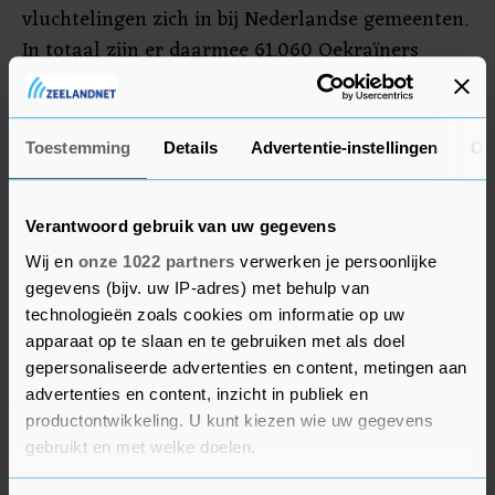
vluchtelingen zich in bij Nederlandse gemeenten.
In totaal zijn er daarmee 61.060 Oekraïners
geregistreerd. 40.522 mensen hebben onderdak
gevonden bij de gemeentelijke opvang. Ruim
20.000 vluchtelingen hebben onderdak elders,
Toestemming
Details
Advertentie-instellingen
Ov
bijvoorbeeld bij gastgezinnen.
Verantwoord gebruik van uw gegevens
Wij en
onze 1022 partners
verwerken je persoonlijke
gegevens (bijv. uw IP-adres) met behulp van
technologieën zoals cookies om informatie op uw
apparaat op te slaan en te gebruiken met als doel
gepersonaliseerde advertenties en content, metingen aan
advertenties en content, inzicht in publiek en
productontwikkeling. U kunt kiezen wie uw gegevens
gebruikt en met welke doelen.