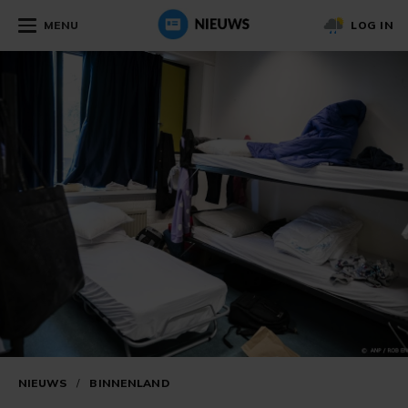
MENU
LOG IN
NIEUWS
/
BINNENLAND