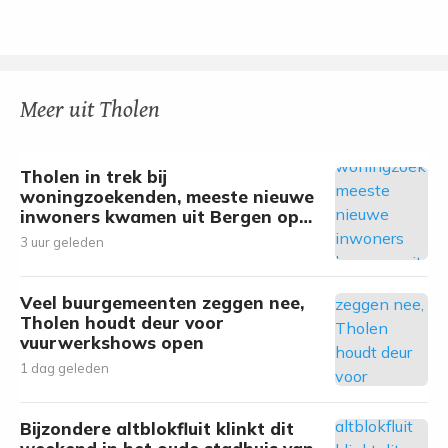
Meer uit Tholen
Tholen in trek bij
woningzoekenden, meeste nieuwe
inwoners kwamen uit Bergen op
Zoom
3 uur geleden
Veel buurgemeenten zeggen nee,
Tholen houdt deur voor
vuurwerkshows open
1 dag geleden
Bijzondere altblokfluit klinkt dit