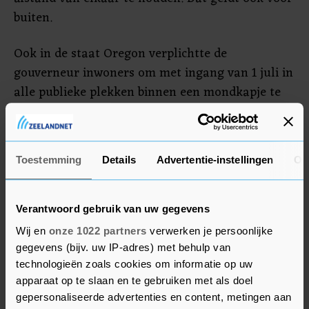
buiten.
Ook in de staat Oregon verplichtte de
gouverneur inwoners om met ingang van 1 juli in
alle publieke plekken binnen een mondkapje te
dragen.
Het aantal Amerikanen dat positief is getest op
Toestemming
Details
Advertentie-instellingen
Ov
het nieuwe coronavirus passeerde afgelopen
weekend de 2,5 miljoen. Meer dan 125.000
personen in de VS zijn inmiddels bezweken aan
Verantwoord gebruik van uw gegevens
de gevolgen van een besmetting met het
Wij en
onze 1022 partners
verwerken je persoonlijke
longvirus.
gegevens (bijv. uw IP-adres) met behulp van
technologieën zoals cookies om informatie op uw
apparaat op te slaan en te gebruiken met als doel
gepersonaliseerde advertenties en content, metingen aan