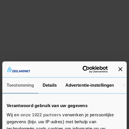
Toestemming
Details
Advertentie-instellingen
Ov
Verantwoord gebruik van uw gegevens
Wij en
onze 1022 partners
verwerken je persoonlijke
gegevens (bijv. uw IP-adres) met behulp van
technologieën zoals cookies om informatie op uw