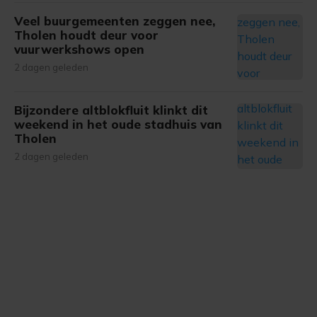
onze cookiepagina kun je ons cookiebeleid bekijken en je
Veel buurgemeenten zeggen nee,
gemaakte keuze altijd wijzigen of intrekken.
Tholen houdt deur voor
vuurwerkshows open
2 dagen geleden
Bijzondere altblokfluit klinkt dit
weekend in het oude stadhuis van
Tholen
2 dagen geleden