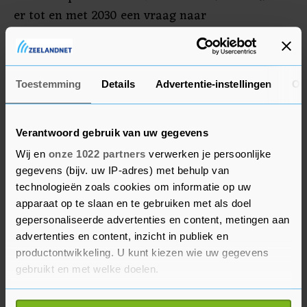
er tot en met 2030 een vraag naar
bedrijventerreinen van maximaal 207 hectare.
Gemeenten moeten aan de hand van het rapport
hun plannen voor bedrijventerreinen maken en
Toestemming
Details
Advertentie-instellingen
Ov
deze met elkaar afstemmen.
Verantwoord gebruik van uw gegevens
Wij en
onze 1022 partners
verwerken je persoonlijke
gegevens (bijv. uw IP-adres) met behulp van
technologieën zoals cookies om informatie op uw
apparaat op te slaan en te gebruiken met als doel
gepersonaliseerde advertenties en content, metingen aan
advertenties en content, inzicht in publiek en
productontwikkeling. U kunt kiezen wie uw gegevens
gebruikt en met welke doelen.
Als u het toestaat, willen we ook graag: