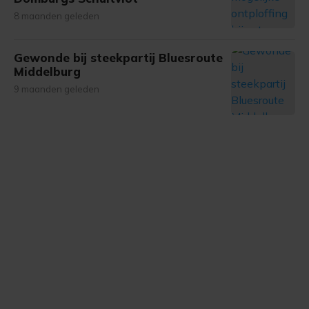
gemaakte keuze altijd wijzigen of intrekken.
8 maanden geleden
Gewonde bij steekpartij Bluesroute
Middelburg
9 maanden geleden