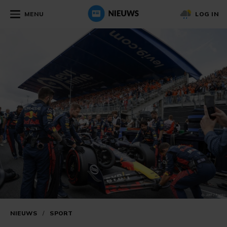
MENU
LOG IN
NIEUWS
/
SPORT