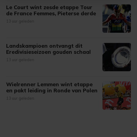
Le Court wint zesde etappe Tour
Met cookies werkt onze website beter en wordt jouw
de France Femmes, Pieterse derde
bezoek makkelijker en persoonlijker. Op
13 uur geleden
onze cookiepagina kun je ons cookiebeleid bekijken en je
gemaakte keuze altijd wijzigen of intrekken.
Landskampioen ontvangt dit
Eredivisieseizoen gouden schaal
13 uur geleden
Wielrenner Lemmen wint etappe
en pakt leiding in Ronde van Polen
13 uur geleden