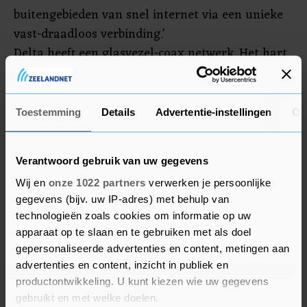
buitengebieden van snel internet via een unieke
vast-draadloos verbinding.'
Delta heeft een glasvezel-coax netwerk. Het hart
van het Delta-netwerk in Zeeland bestaat uit
glasvezel. Alleen de laatste meters naar de
voordeuren is van coax. Met de nieuwste
Toestemming
Details
Advertentie-instellingen
Ov
internettechniek DOCSIS 3.1 worden nu
internetsnelheden geboden tot 1 Gbps.
Verantwoord gebruik van uw gegevens
Wij en
onze 1022 partners
verwerken je persoonlijke
gegevens (bijv. uw IP-adres) met behulp van
technologieën zoals cookies om informatie op uw
apparaat op te slaan en te gebruiken met als doel
gepersonaliseerde advertenties en content, metingen aan
advertenties en content, inzicht in publiek en
productontwikkeling. U kunt kiezen wie uw gegevens
gebruikt en met welke doelen.