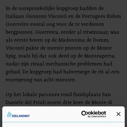
In de oorspronkelijke kopgroep hadden de
Italiaan Giovanni Visconti en de Portugees Ruben
Guerreiro vooral oog voor de te verdienen
bergpunten. Guerreira, eerder al ritwinnaar, was
als eerste boven op de Madonnina de Domm,
Visconti pakte de meeste punten op de Monte
Spig, zoals hij dat ook deed op de Monteaperta,
nadat zijn rivaal mechanische problemen had
gehad. De kopgroep had halverwege de rit al een
voorsprong van acht minuten.
Op het lokale parcours rond finishplaats San
Daniele del Friuli moest drie keer de Monte di
Ragogna, een steil hellinkje van een kleine 3
kilometer, worden beklommen. Bij de eerste
doorkomst was het verschil met de groep rond