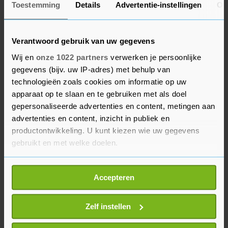
Toestemming
Details
Advertentie-instellingen
Ov
Kelderman en Almeida al opgelopen tot zo'n elf
minuten. Bij de tweede doorkomst viel Tratnik
aan. Achter hem kwamen zeven renners samen
Verantwoord gebruik van uw gegevens
onder wie zijn ploeggenoot Enrico Battaglin die
Wij en
onze 1022 partners
verwerken je persoonlijke
de achtervolging probeerde te ontregelen.
gegevens (bijv. uw IP-adres) met behulp van
O'Connor was niet te houden en sloot bij de
technologieën zoals cookies om informatie op uw
apparaat op te slaan en te gebruiken met als doel
laatste doorkomst op de top aan.
gepersonaliseerde advertenties en content, metingen aan
advertenties en content, inzicht in publiek en
In de sprint bergop was Tratnik echter de
productontwikkeling. U kunt kiezen wie uw gegevens
sterkste en kon de Sloveen zijn negende zege als
gebruikt en met welke doelen.
wielerprof boeken. Vorig jaar nog troefde hij zijn
landgenoot Primoz Roglic af in de proloog van de
Als u het toestaat, willen we ook graag:
Accepteren
Ronde van Romandië.
Informatie verzamelen over uw geografische
locatie, die tot een paar meter nauwkeurig kan zijn
Uw apparaat identificeren door het actief te
Zelf instellen
scannen op specifieke eigenschappen (fingerprinting)