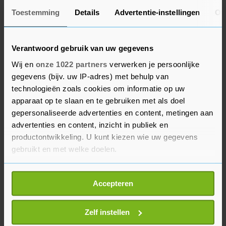
Net als de schilder Edward Hopper en fotografen
Toestemming
Details
Advertentie-instellingen
Ov
uit de jaren zestig zoals Larry Sultan en William
Eggleston, benut Oosteweeghel het contrast
Verantwoord gebruik van uw gegevens
tussen licht en donker. Het licht lijkt ook vaak
Wij en
onze 1022 partners
verwerken je persoonlijke
van buiten de afbeelding te komen, hetgeen ook
gegevens (bijv. uw IP-adres) met behulp van
weer doet denken aan bepaalde 17e-eeuwse
technologieën zoals cookies om informatie op uw
schilderijen, aldus de Fundatie.
apparaat op te slaan en te gebruiken met als doel
gepersonaliseerde advertenties en content, metingen aan
Het werk over slapeloosheid verschijnt eveneens
advertenties en content, inzicht in publiek en
productontwikkeling. U kunt kiezen wie uw gegevens
in boekvorm, met interviews met de slapelozen
gebruikt en met welke doelen.
door Carlijn Vis. Bij de foto's op zaal komen korte
teksten.
Als u het toestaat, willen we ook graag:
Accepteren
Informatie verzamelen over uw geografische
De tentoonstelling gaat duren tot en met 5 mei.
locatie, die tot een paar meter nauwkeurig kan zijn
Uw apparaat identificeren door het actief te
Zelf instellen
scannen op specifieke eigenschappen (fingerprinting)