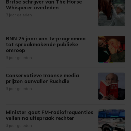
Britse schrijver van The Horse
Whisperer overleden
3 jaar geleden
BNN 25 jaar: van tv-programma
tot spraakmakende publieke
omroep
3 jaar geleden
Conservatieve Iraanse media
prijzen aanvaller Rushdie
3 jaar geleden
Minister gaat FM-radiofrequenties
veilen na uitspraak rechter
3 jaar geleden