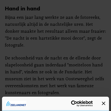
Hand in hand
Bijna een jaar lang werkte ze aan de fotoreeks,
natuurlijk altijd in de nachtelijke uren. Het
donker maakte het resultaat alleen maar fraaier:
"De nacht is een hartstikke mooi decor", zegt de
fotografe.
De schoonheid van de nacht en de ellende door
slapeloosheid gaan inderdaad "moeiteloos hand
in hand", vinden ze ook in de Fundatie. Het
museum ziet in het werk van Oosteweeghel zelfs
overeenkomsten met het werk van fameuze
kunstenaars en fotografen.
Boek