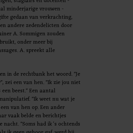
ingen, stagiairs en docenten -
aal minderjarige vrouwen -
ifte gedaan van verkrachting,
en andere zedendelicten door
ainer A. Sommigen zouden
bruikt, onder meer bij
ssages. A. spreekt alle
en in de rechtbank het woord. "Je
 zei een van hen. "Ik zie jou niet
 een beest." Een aantal
anipulatief. "Ik weet nu wat je
e een van hen op. Een ander
aar vaak belde en berichtjes
e nacht. "Soms had ik 's ochtends
ls ik geen gehoor gaf, werd hij