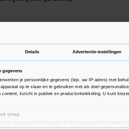
tressstoornis
ffers kampt met een
stoornis en heeft het vertrouwen
Details
Advertentie-instellingen
 hield mijn mond omdat ik dacht
 een nu 16-jarig meisje. "Ik was
en, mijn danscarrière." De
w gegevens
mmigen "een tweede thuis".
erwerken je persoonlijke gegevens (bijv. uw IP-adres) met behul
apparaat op te slaan en te gebruiken met als doel gepersonalise
l met ruim 450 leerlingen
 content, inzicht in publiek en productontwikkeling. U kunt kiez
koefeningen aanbood om verder te
reerd. Iemand zag iets in mij. Dat
 ook graag:
tijd: als ik naar jou luister, kom
 over uw geografische locatie, die tot een paar meter nauwkeuri