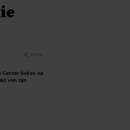
ie
share
DELEN
e Center keken op
kt van zijn