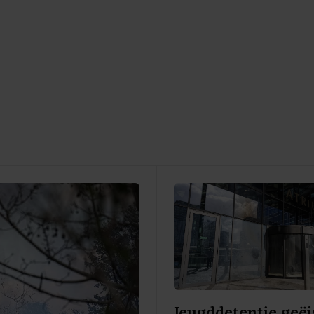
Jeugddetentie geëi