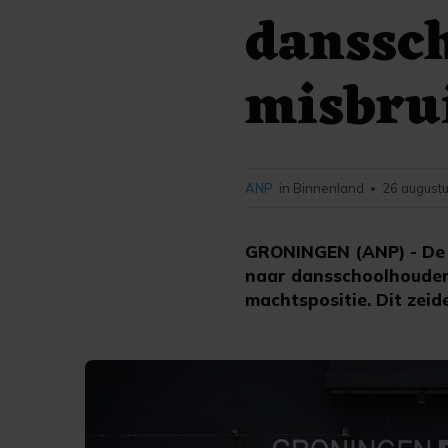
danssch
misbru
ANP
in Binnenland
26 augustu
•
GRONINGEN (ANP) - De 
naar dansschoolhouder K
machtspositie. Dit zei