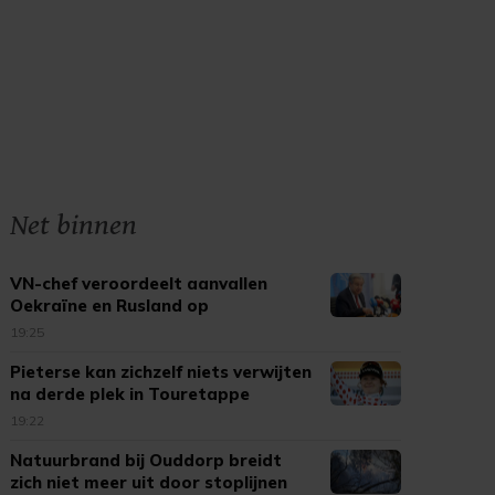
Net binnen
VN-chef veroordeelt aanvallen
Oekraïne en Rusland op
burgerdoelen
19:25
Pieterse kan zichzelf niets verwijten
na derde plek in Touretappe
19:22
Natuurbrand bij Ouddorp breidt
zich niet meer uit door stoplijnen