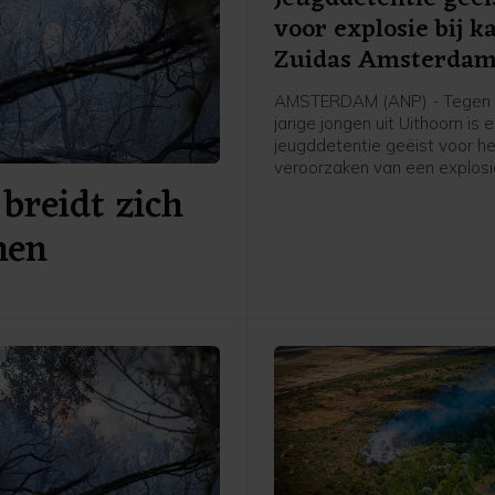
voor explosie bij k
Zuidas Amsterda
AMSTERDAM (ANP) - Tegen 
jarige jongen uit Uithoorn is 
jeugddetentie geëist voor h
veroorzaken van een explosie
breidt zich
Atrium, een kantoorgebouw 
Zuidas in Amsterdam. De ex
nen
was in de nacht van 15 op 1