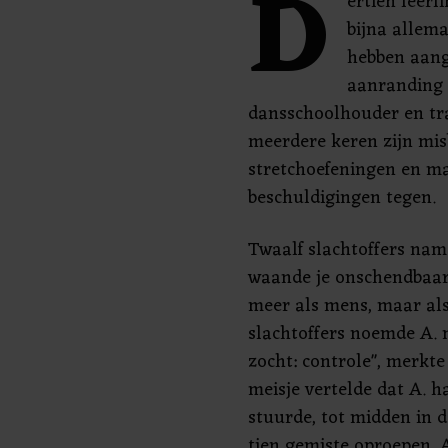
D
ertien leerl
bijna allem
hebben aang
aanranding 
dansschoolhouder en tr
meerdere keren zijn mis
stretchoefeningen en ma
beschuldigingen tegen.
Twaalf slachtoffers nam
waande je onschendbaar",
meer als mens, maar als
slachtoffers noemde A. m
zocht: controle", merkt
meisje vertelde dat A. h
stuurde, tot midden in d
tien gemiste oproepen. A