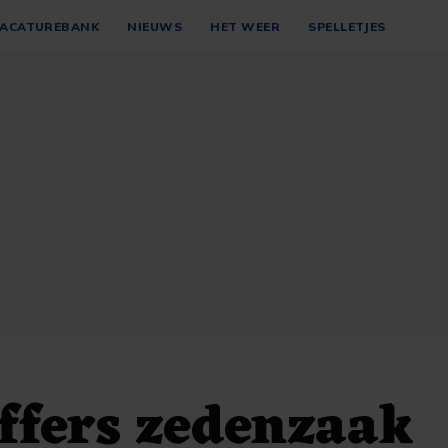
ACATUREBANK
NIEUWS
HET WEER
SPELLETJES
ffers zedenzaak