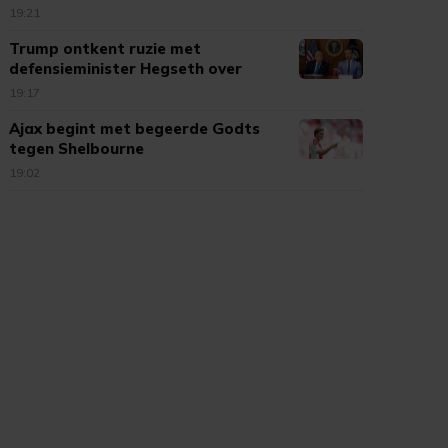
19:21
Trump ontkent ruzie met
defensieminister Hegseth over
munitie
19:17
Ajax begint met begeerde Godts
tegen Shelbourne
19:02