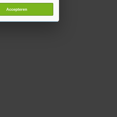
erprinting)
t
detailgedeelte
in. U kunt uw
Accepteren
p onze cookiepagina kun je