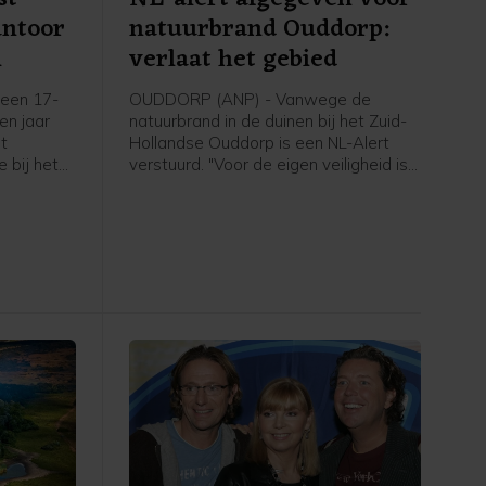
antoor
natuurbrand Ouddorp:
m
verlaat het gebied
een 17-
OUDDORP (ANP) - Vanwege de
een jaar
natuurbrand in de duinen bij het Zuid-
et
Hollandse Ouddorp is een NL-Alert
 bij het
verstuurd. "Voor de eigen veiligheid is
aan de
het belangrijk om het gebied te
plosie
verlaten en uit de rook te blijven",
6 maart.
meldt de veiligheidsregio.