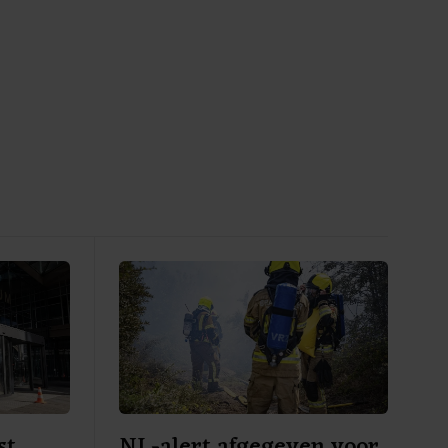
st
NL-alert afgegeven voor