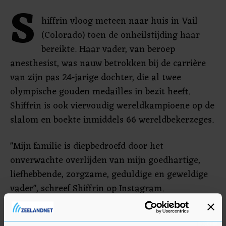
S
hiffrin vloog meteen naar huis in Vail
(Colorado) toen de onheilstijding haar
bereikte. Haar vader, van beroep
anesthesist, was nauw betrokken bij de carrière
van zijn pas 24-jarige dochter, die al twee
olympische gouden medailles in bezit heeft.
Shiffrin is ook viervoudig wereldkampioene op de
slalom en boekte inmiddels 66 wereldbekerzeges.
"Mijn familie is diepbedroefd door het
onverwachte overlijden van mijn goedhartige,
liefhebbende, zorgzame, geduldige en geweldige
vader", schreef Shiffrin op Instagram.