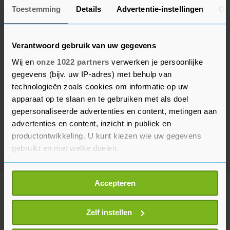
Toestemming
Details
Advertentie-instellingen
Ov
Verantwoord gebruik van uw gegevens
Wij en
onze 1022 partners
verwerken je persoonlijke
gegevens (bijv. uw IP-adres) met behulp van
technologieën zoals cookies om informatie op uw
apparaat op te slaan en te gebruiken met als doel
gepersonaliseerde advertenties en content, metingen aan
advertenties en content, inzicht in publiek en
productontwikkeling. U kunt kiezen wie uw gegevens
gebruikt en met welke doelen.
Als u het toestaat, willen we ook graag:
Accepteren
Informatie verzamelen over uw geografische
Meer uit Sport
locatie, die tot een paar meter nauwkeurig kan zijn
Uw apparaat identificeren door het actief te
Zelf instellen
scannen op specifieke eigenschappen (fingerprinting)
Strijd om WK wielrennen in 2032