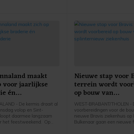
CBS-cijfers.
Annaland maakt
Nieuwe stap voor B
p voor jaarlijkse
terrein wordt voor
ie én
op bouw van
braderie
splinternieuw ziek
LAND - De kermis draait al
WEST-BRABANT/THOLEN - 
nsdag volop en Sint-
voorbereidingen voor de bo
 loopt daarmee langzaam
nieuwe Bravis ziekenhuis op
r het feestweekend. Op
Bulkenaar gaan een nieuwe f
8 augustus is het weer tijd
Vanaf maandag 17 augustus 
arlijkse braderie.
gemeente Roosendaal met 