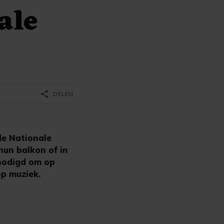
ale
share
DELEN
e
de Nationale
hun balkon of in
enodigd om op
op muziek.