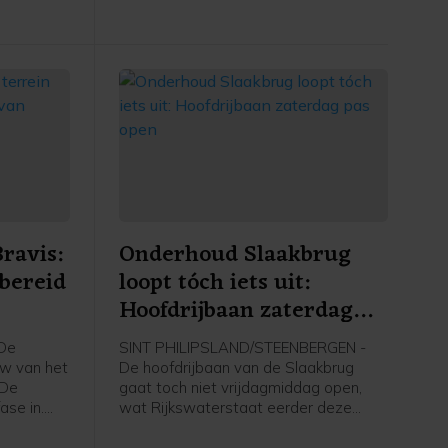
besloten geen ontheffingen te
verlenen, maar Tholen zet die deur
voorlopig nog op een kier.
ravis:
Onderhoud Slaakbrug
bereid
loopt tóch iets uit:
Hoofdrijbaan zaterdag
enhuis
pas open
De
SINT PHILIPSLAND/STEENBERGEN -
uw van het
De hoofdrijbaan van de Slaakbrug
 De
gaat toch niet vrijdagmiddag open,
ase in.
wat Rijkswaterstaat eerder deze
start de
week wel had beloofd. De
het
werkzaamheden lopen iets uit,