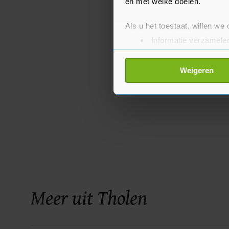
en met welke doelen.
Als u het toestaat, willen we
Informatie verzamelen
Uw apparaat identific
Lees meer over hoe uw perso
Weigeren
toestemming op elk moment wi
Met cookies werkt onze websi
ons cookiebeleid bekijken en 
Meer uit Tholen