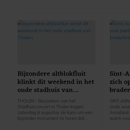
toe
Bijzondere altblokfluit
Sint-
klinkt dit weekend in het
zich o
oude stadhuis van
brader
Tholen
kinder
THOLEN - Bezoekers van het
SINT-ANNA
Stadhuisconcert in Tholen krijgen
sinds woe
zaterdag 8 augustus de kans om een
Annaland
bijzonder instrument te horen dat
warm voo
maar zelden klinkt. Sascha Mommertz
zaterdag 
bespeelt dan een speciaal gestemde
voor de ja