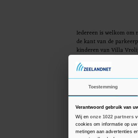
Iedereen is welkom om 
de kant van de parkeerp
kinderen van Villa Vro
en zwaaien mee.
Vrijwil
(waaronder buurtsportc
bewegen 55+, fysiother
gaan op Balkon Beweegd
Toestemming
om ouderen een gezellige
beleven.
Verantwoord gebruik van u
Wij en
onze 1022 partners
v
cookies om informatie op uw 
metingen aan advertenties en