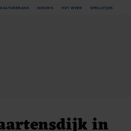
ACATUREBANK
NIEUWS
HET WEER
SPELLETJES
artensdijk in