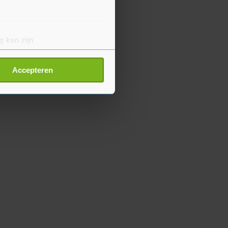
g kan zijn
erprinting)
t
detailgedeelte
in. U kunt uw
Accepteren
p onze cookiepagina kun je