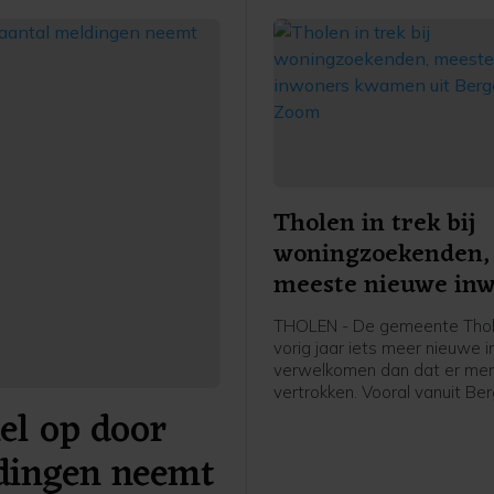
Tholen in trek bij
woningzoekenden,
meeste nieuwe in
kwamen uit Berge
THOLEN - De gemeente Tho
Zoom
vorig jaar iets meer nieuwe 
verwelkomen dan dat er me
vertrokken. Vooral vanuit Be
el op door
Zoom kwam relatief veel ni
aanwas. Wie Tholen juist ach
dingen neemt
liet, ging het vaakst in Berge
Zoom wonen. Dat blijkt uit n