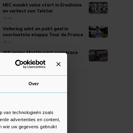
NEC maakt valse start in Eredivisie
en verliest van Telstar
18:40
Vollering wint en pakt geel in
voorlaatste etappe Tour de France
18:12
WK-leider Martín wint sprintrace
op Silverstone in MotoGP
17:47
Over
p van technologieën zoals
erde advertenties en content,
en wie uw gegevens gebruikt