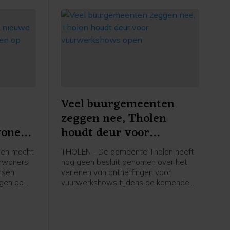
Veel buurgemeenten
zeggen nee, Tholen
woners
houdt deur voor
n op
vuurwerkshows open
len mocht
THOLEN - De gemeente Tholen heeft
inwoners
nog geen besluit genomen over het
nsen
verlenen van ontheffingen voor
rgen op
vuurwerkshows tijdens de komende
euwe
jaarwisseling. Het wordt de eerste
ter zich
jaarwisseling met een landelijk
n op
vuurwerkverbod. Veel Zeeuwse en
ieuwe
Brabantse gemeenten hebben al