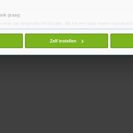
 ook graag:
 over uw geografische locatie, die tot een paar meter nauwkeuri
eren door het actief te scannen op specifieke eigenschappen (fing
onlijke gegevens worden verwerkt en stel uw voorkeuren in he
Zelf instellen
jzigen of intrekken in de Cookieverklaring.
te beter en wordt jouw bezoek makkelijker en persoonlijker. O
je gemaakte keuze altijd wijzigen of intrekken.