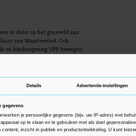
mee te doen op het grasveld aan
laats van Maartenshof. Ook
lijk en kinderopvang UPP bewegen
ligers en professionals
oaches, docenten Sport en
apeuten en bewegingscoaches)
ag langs woon- en zorgcentra
Details
Advertentie-instellingen
, positieve ochtend te laten
w gegevens
erwerken je persoonlijke gegevens (bijv. uw IP-adres) met behul
apparaat op te slaan en te gebruiken met als doel gepersonalise
 content, inzicht in publiek en productontwikkeling. U kunt kiez