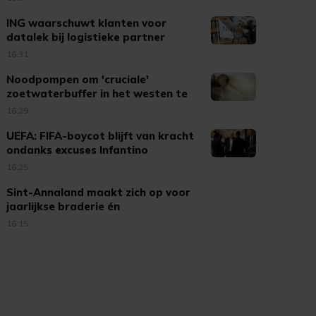
ING waarschuwt klanten voor
datalek bij logistieke partner
16:31
Noodpompen om 'cruciale'
zoetwaterbuffer in het westen te
voeden
16:29
UEFA: FIFA-boycot blijft van kracht
ondanks excuses Infantino
16:25
Sint-Annaland maakt zich op voor
jaarlijkse braderie én
kinderbraderie
16:15