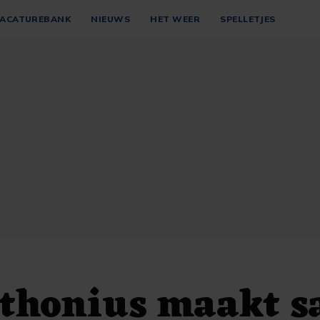
ACATUREBANK
NIEUWS
HET WEER
SPELLETJES
nthonius maakt 