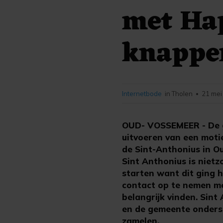
met Ha
knappe
Internetbode
in Tholen
21 mei
•
OUD- VOSSEMEER - De g
uitvoeren van een motie
de Sint-Anthonius in O
Sint Anthonius is nietz
starten want dit ging he
contact op te nemen me
belangrijk vinden. Sin
en de gemeente onderst
zamelen.