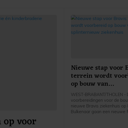
Nieuwe stap voor B
terrein wordt voor
op bouw van
splinternieuw ziek
WEST-BRABANT/THOLEN - 
voorbereidingen voor de bo
nieuwe Bravis ziekenhuis op
Bulkenaar gaan een nieuwe f
 op voor
Vanaf maandag 17 augustus 
gemeente Roosendaal met 