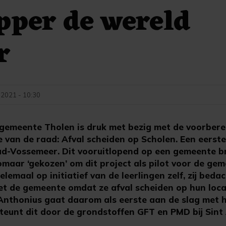
pper de wereld
r
 2021 - 10:30
emeente Tholen is druk met bezig met de voorbere
 van de raad: Afval scheiden op Scholen. Een eerste
ud-Vossemeer. Dit vooruitlopend op een gemeente b
omaar ‘gekozen’ om dit project als pilot voor de ge
lemaal op initiatief van de leerlingen zelf, zij beda
t de gemeente omdat ze afval scheiden op hun locat
t Anthonius gaat daarom als eerste aan de slag met 
eunt dit door de grondstoffen GFT en PMD bij Sint 