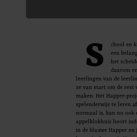
S
chool en 
een belang
het scheid
daarom en
leerlingen van de leerl
ze van start om de rest 
maken. Het Happer-proje
spelenderwijs te leren af
normaal is, kan nu ook o
appelklokhuis hoort ind
in de blauwe Happer en j