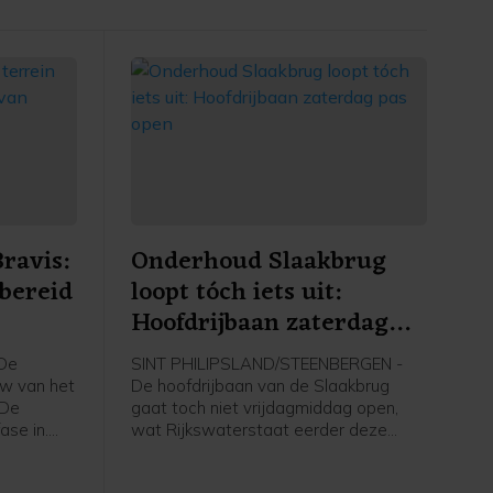
ravis:
Onderhoud Slaakbrug
bereid
loopt tóch iets uit:
Hoofdrijbaan zaterdag
enhuis
pas open
De
SINT PHILIPSLAND/STEENBERGEN -
uw van het
De hoofdrijbaan van de Slaakbrug
 De
gaat toch niet vrijdagmiddag open,
ase in.
wat Rijkswaterstaat eerder deze
start de
week wel had beloofd. De
het
werkzaamheden lopen iets uit,