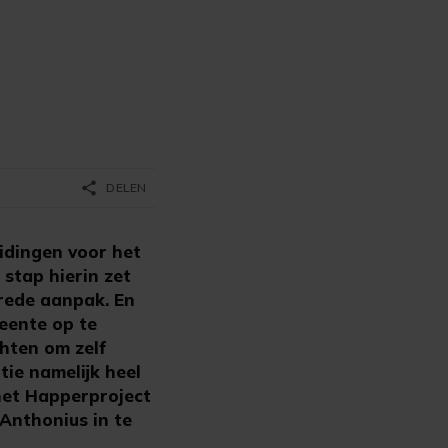
share
DELEN
idingen voor het
 stap hierin zet
rede aanpak. En
meente op te
chten om zelf
ie namelijk heel
het Happerproject
Anthonius in te