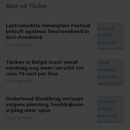
onze cookiepagina kun je ons cookiebeleid bekijken en je
Meer uit Tholen
gemaakte keuze altijd wijzigen of intrekken.
Lustrumeditie Havenplein Festival
belooft opnieuw feestweekend in
Sint-Annaland
11 uur geleden
Tanken in België loont vanaf
vandaag nog meer: verschil tot
ruim 70 cent per liter
15 uur geleden
Onderhoud Slaakbrug verloopt
volgens planning, hoofdrijbaan
vrijdag weer open
19 uur geleden