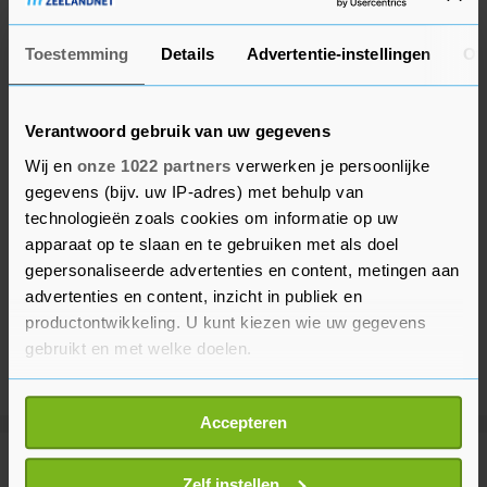
Toestemming
Details
Advertentie-instellingen
Ov
Verantwoord gebruik van uw gegevens
Wij en
onze 1022 partners
verwerken je persoonlijke
gegevens (bijv. uw IP-adres) met behulp van
technologieën zoals cookies om informatie op uw
apparaat op te slaan en te gebruiken met als doel
gepersonaliseerde advertenties en content, metingen aan
advertenties en content, inzicht in publiek en
productontwikkeling. U kunt kiezen wie uw gegevens
gebruikt en met welke doelen.
Als u het toestaat, willen we ook graag:
Accepteren
Informatie verzamelen over uw geografische
locatie, die tot een paar meter nauwkeurig kan zijn
Meer uit Reimerswaal
Uw apparaat identificeren door het actief te
Zelf instellen