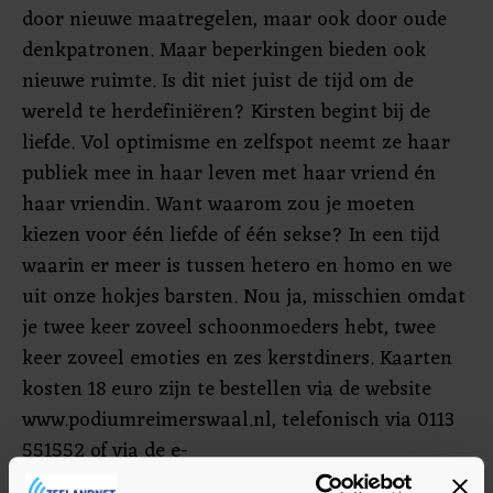
door nieuwe maatregelen, maar ook door oude
denkpatronen. Maar beperkingen bieden ook
nieuwe ruimte. Is dit niet juist de tijd om de
wereld te herdefiniëren? Kirsten begint bij de
liefde. Vol optimisme en zelfspot neemt ze haar
publiek mee in haar leven met haar vriend én
haar vriendin. Want waarom zou je moeten
kiezen voor één liefde of één sekse? In een tijd
waarin er meer is tussen hetero en homo en we
uit onze hokjes barsten. Nou ja, misschien omdat
je twee keer zoveel schoonmoeders hebt, twee
keer zoveel emoties en zes kerstdiners. Kaarten
kosten 18 euro zijn te bestellen via de website
www.podiumreimerswaal.nl, telefonisch via 0113
551552 of via de
e-
mailinfo@podiumreimerswaal.nl
.