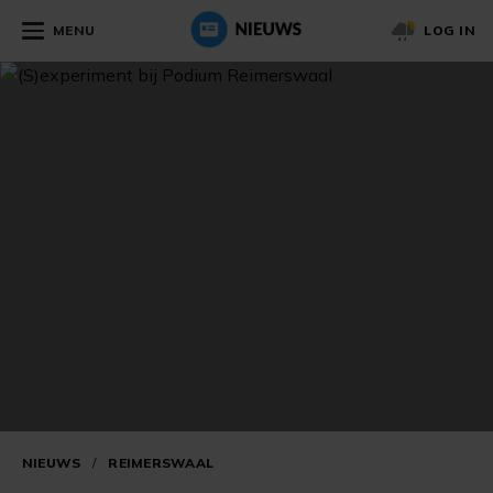
MENU
LOG IN
NIEUWS
/
REIMERSWAAL