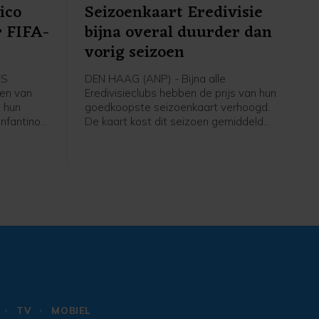
ico
Seizoenkaart Eredivisie
r FIFA-
bijna overal duurder dan
vorig seizoen
ES
DEN HAAG (ANP) - Bijna alle
en van
Eredivisieclubs hebben de prijs van hun
 hun
goedkoopste seizoenkaart verhoogd.
Infantino
De kaart kost dit seizoen gemiddeld
igt nog
266 euro, iets meer dan vorig jaar. Dat
 intrekken
blijkt uit een analyse van het ANP op
basis van een rondvraag langs alle
e
clubs.
s.
TV
MOBIEL