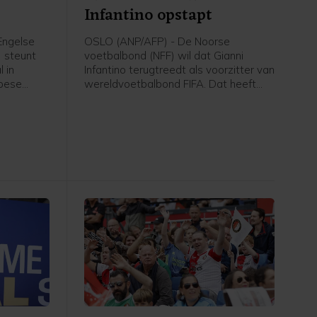
Infantino opstapt
Engelse
OSLO (ANP/AFP) - De Noorse
) steunt
voetbalbond (NFF) wil dat Gianni
 in
Infantino terugtreedt als voorzitter van
opese
wereldvoetbalbond FIFA. Dat heeft
ies.
voorzitter Lise Klaveness, al jaren een
er van
van de felste critici van de FIFA-baas,
et van de
gezegd na een bijeenkomst van de
ianni
verschillende partijen uit het Noorse
ese
voetbal.
n aan hun
t beste is
ekent dat
oeten
beuren",
 een
euw-