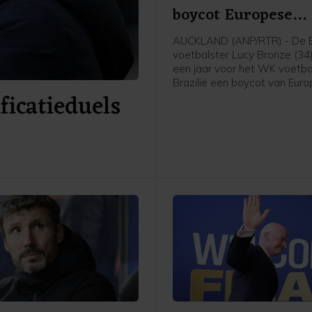
boycot Europese
speelsters
AUCKLAND (ANP/RTR) - De 
voetbalster Lucy Bronze (34
een jaar voor het WK voetbal
Brazilië een boycot van Eur
icatieduels
speelsters van FIFA-competit
Daarmee schaart de speelst
Chelsea zich achter het verz
UEFA tegen FIFA-voorzitter G
Infantino. "Ik denk dat Europ
speelsters zullen vasthoude
overtuigingen. En aan wat he
voor onze sport. Als dat bet
we sommige competities m
boycotten, dan moet dat ge
aldus Bronze in aanloop van
oefenduel met Chelsea in Ni
Zeeland tegen Auckland.