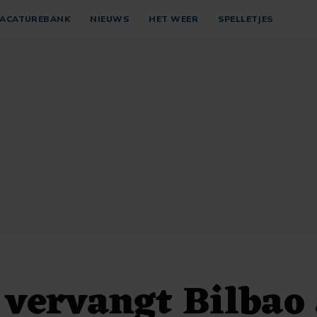
ACATUREBANK
NIEUWS
HET WEER
SPELLETJES
a vervangt Bilbao 