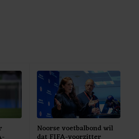
r
Noorse voetbalbond wil
A-
dat FIFA-voorzitter