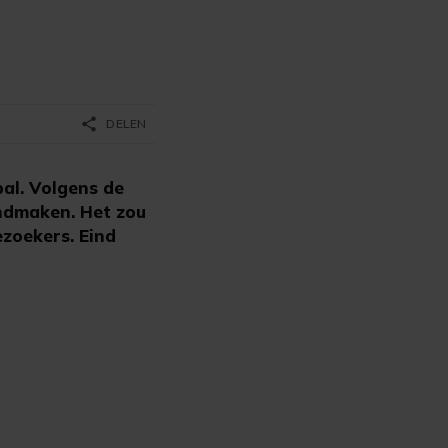
share
DELEN
bal. Volgens de
ndmaken. Het zou
ezoekers. Eind