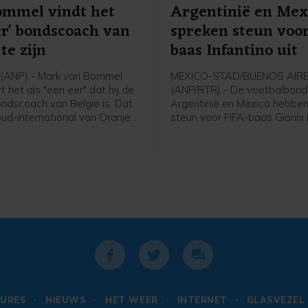
ommel vindt het
Argentinië en Mex
er' bondscoach van
spreken steun voo
te zijn
baas Infantino uit
(ANP) - Mark van Bommel
MEXICO-STAD/BUENOS AIR
het als "een eer" dat hij de
(ANP/RTR) - De voetbalbond
ndscoach van België is. Dat
Argentinië en Mexico hebben
oud-international van Oranje
steun voor FIFA-baas Gianni 
 zijn presentatie bij de
uitgesproken. De voorzitter l
voetbalbond. "Ik ben heel
altijd onder vuur ondanks het
t ik hier zit. Deze uitdaging
van het omstreden
ij", zei de 49-jarige Van
commercialiseringsplan en d
Dit is een baan die iedereen
woensdag gemaakte excuse
 er ook niet over getwijfeld."
URES
NIEUWS
HET WEER
INTERNET
GLASVEZEL