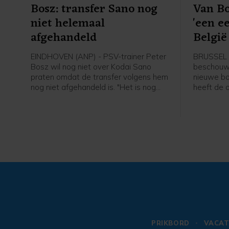
Bosz: transfer Sano nog
Van B
niet helemaal
'een e
afgehandeld
België 
EINDHOVEN (ANP) - PSV-trainer Peter
BRUSSEL 
Bosz wil nog niet over Kodai Sano
beschouwt 
praten omdat de transfer volgens hem
nieuwe bo
nog niet afgehandeld is. "Het is nog
heeft de 
niet helemaal rond. Zolang hij niet mijn
gezegd bij
speler is, praat ik niet over hem", zei
Belgische 
Peter Bosz in aanloop naar de eerste
erg blij da
wedstrijd van PSV zaterdag thuis
past bij m
tegen Fortuna Sittard.
Bommel. "
wil. Ik heb
PRIKBORD
VACAT