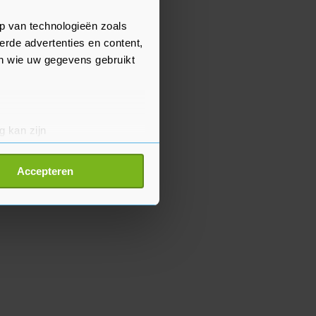
p van technologieën zoals
erde advertenties en content,
en wie uw gegevens gebruikt
g kan zijn
erprinting)
t
detailgedeelte
in. U kunt uw
Accepteren
p onze cookiepagina kun je