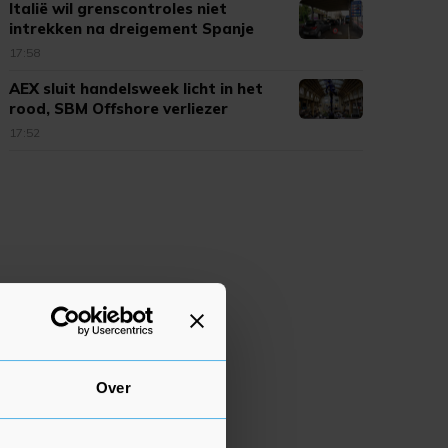
Italië wil grenscontroles niet
intrekken na dreigement Spanje
17:58
AEX sluit handelsweek licht in het
rood, SBM Offshore verliezer
17:52
Over