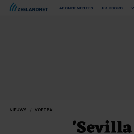
ABONNEMENTEN
PRIKBORD
V
NIEUWS
/
VOETBAL
'Sevill