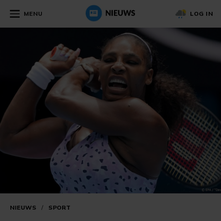
MENU
LOG IN
NIEUWS
/
SPORT