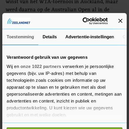
winst van het WTA-toernooi in Auckland, maar
werd daarna op de Australian Open al in de
derde ronde uitgeschakeld. De 23-voudig
grandslamwinnares kwam daarna alleen nog in
de Fed Cup in actie. Williams wil over ruim een
Toestemming
Details
Advertentie-instellingen
Ov
maand meedoen aan de US Open.
Verantwoord gebruik van uw gegevens
Wij en
onze 1022 partners
verwerken je persoonlijke
gegevens (bijv. uw IP-adres) met behulp van
technologieën zoals cookies om informatie op uw
apparaat op te slaan en te gebruiken met als doel
gepersonaliseerde advertenties en content, metingen aan
advertenties en content, inzicht in publiek en
productontwikkeling. U kunt kiezen wie uw gegevens
gebruikt en met welke doelen.
Als u het toestaat, willen we ook graag: