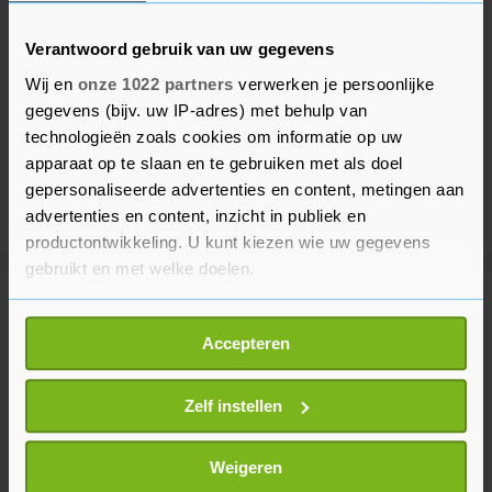
Verantwoord gebruik van uw gegevens
Wij en
onze 1022 partners
verwerken je persoonlijke
gegevens (bijv. uw IP-adres) met behulp van
technologieën zoals cookies om informatie op uw
apparaat op te slaan en te gebruiken met als doel
gepersonaliseerde advertenties en content, metingen aan
advertenties en content, inzicht in publiek en
productontwikkeling. U kunt kiezen wie uw gegevens
gebruikt en met welke doelen.
Meer uit Binnenland
Als u het toestaat, willen we ook graag:
Accepteren
Informatie verzamelen over uw geografische
locatie, die tot een paar meter nauwkeurig kan zijn
Treinen rijden weer tussen Venray
Uw apparaat identificeren door het actief te
Zelf instellen
en Boxmeer
scannen op specifieke eigenschappen (fingerprinting)
2 uur geleden
Lees meer over hoe uw persoonlijke gegevens worden
Weigeren
verwerkt en stel uw voorkeuren in het
detailgedeelte
in.