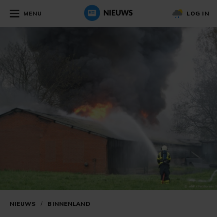
MENU
LOG IN
NIEUWS
/
BINNENLAND