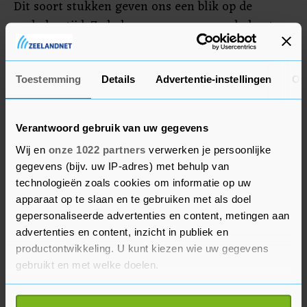
Dit soort stukken geven ons een blik op de
verleden tijd. Ze helpen ons om ons verleden te
leren kennen en zo het heden te begrijpen.
In ons archief vinden we ook luchtigere stukken,
zoals de liefdesverhalen en kluchten uit de 16e
Toestemming
Details
Advertentie-instellingen
Ov
eeuw van de rederijkerskamer ‘de Fiolieren’ uit ‘s-
Gravenpolder. Rederijkers waren
Verantwoord gebruik van uw gegevens
amateurdichters en literaire kunstenaars die
Wij en
onze 1022 partners
verwerken je persoonlijke
voordrachten hielden voor publiek. Ze kwamen
gegevens (bijv. uw IP-adres) met behulp van
meermalen per maand bij elkaar om gedichten,
technologieën zoals cookies om informatie op uw
ballades en rijmwerken voor te dragen. Ook
apparaat op te slaan en te gebruiken met als doel
schreven ze toneelstukken en voerden deze op
gepersonaliseerde advertenties en content, metingen aan
advertenties en content, inzicht in publiek en
tijdens officiële optredens. Deze originele rollen
productontwikkeling. U kunt kiezen wie uw gegevens
en verhalen worden een aantal weken
gebruikt en met welke doelen.
tentoongesteld in de hal van ons gemeentehuis.
Wij nodigen u van harte uit om deze
Als u het toestaat, willen we ook graag: