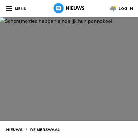
MENU
LOG IN
NIEUWS
/
REIMERSWAAL