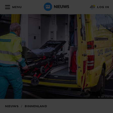
MENU
LOG IN
NIEUWS
/
BINNENLAND