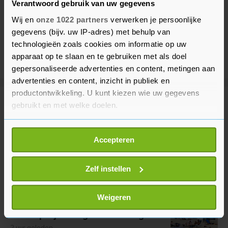
Verantwoord gebruik van uw gegevens
Wij en
onze 1022 partners
verwerken je persoonlijke
gegevens (bijv. uw IP-adres) met behulp van
technologieën zoals cookies om informatie op uw
apparaat op te slaan en te gebruiken met als doel
gepersonaliseerde advertenties en content, metingen aan
advertenties en content, inzicht in publiek en
productontwikkeling. U kunt kiezen wie uw gegevens
Meer uit Binnenland
gebruikt en met welke doelen.
Als u het toestaat, willen we ook graag:
Politie: verdachte van
Accepteren
Informatie verzamelen over uw geografische
steekpartijen Rotterdam krijgt
locatie, die tot een paar meter nauwkeurig kan zijn
zorg
Uw apparaat identificeren door het actief te
Zelf instellen
33 minuten geleden
scannen op specifieke eigenschappen (fingerprinting)
Lees meer over hoe uw persoonlijke gegevens worden
Weigeren
Hoge temperaturen op komst,
verwerkt en stel uw voorkeuren in het
detailgedeelte
in.
kans op vijfde regionale hittegolf
U kunt uw toestemming op elk moment wijzigen of
2 uur geleden