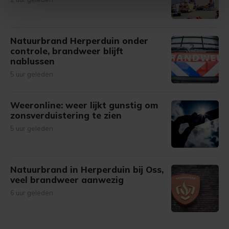
intrekken in de Cookieverklaring.
Met cookies werkt onze website beter en wordt jouw
Natuurbrand Herperduin onder
bezoek makkelijker en persoonlijker. Op
controle, brandweer blijft
onze cookiepagina kun je ons cookiebeleid bekijken en je
nablussen
gemaakte keuze altijd wijzigen of intrekken.
5 uur geleden
Weeronline: weer lijkt gunstig om
zonsverduistering te zien
5 uur geleden
Natuurbrand in Herperduin bij Oss,
veel brandweer aanwezig
6 uur geleden