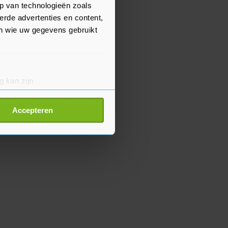
p van technologieën zoals
erde advertenties en content,
en wie uw gegevens gebruikt
g kan zijn
erprinting)
t
detailgedeelte
in. U kunt uw
Accepteren
p onze cookiepagina kun je