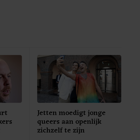
urt
Jetten moedigt jonge
kers
queers aan openlijk
g
zichzelf te zijn