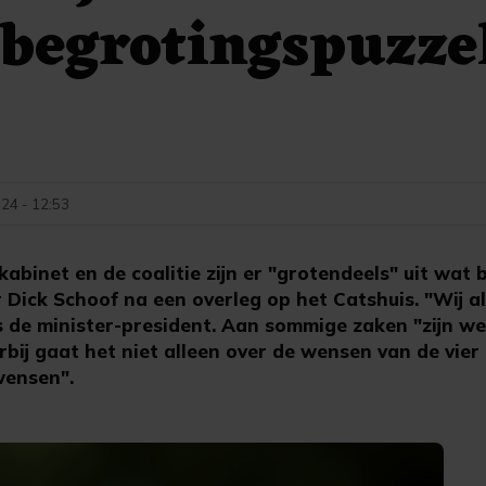
begrotingspuzze
24 - 12:53
binet en de coalitie zijn er "grotendeels" uit wat 
 Dick Schoof na een overleg op het Catshuis. "Wij a
s de minister-president. Aan sommige zaken "zijn w
bij gaat het niet alleen over de wensen van de vier c
wensen".