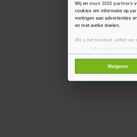
Overigens kijkt zijn kab
Wij en
onze 1022 partners
v
cookies om informatie op uw 
punten die de oppositie 
metingen aan advertenties en
en met welke doelen.
Als u het toestaat, willen we
Informatie verzamelen
Uw apparaat identific
Lees meer over hoe uw perso
Weigeren
toestemming op elk moment wi
Met cookies werkt onze websi
ons cookiebeleid bekijken en 