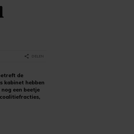
l
share
DELEN
betreft de
ls kabinet hebben
e nog een beetje
oalitiefracties,