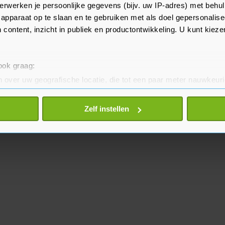
inet ook nog naar "een paar
erwerken je persoonlijke gegevens (bijv. uw IP-adres) met behul
apparaat op te slaan en te gebruiken met als doel gepersonalise
heeft aangegeven", meldt Schoof.
 content, inzicht in publiek en productontwikkeling. U kunt kiez
 ook graag:
 over uw geografische locatie, die tot een paar meter nauwkeuri
eren door het actief te scannen op specifieke eigenschappen (fing
onlijke gegevens worden verwerkt en stel uw voorkeuren in he
Zelf instellen
jzigen of intrekken in de Cookieverklaring.
te beter en wordt jouw bezoek makkelijker en persoonlijker. O
je gemaakte keuze altijd wijzigen of intrekken.