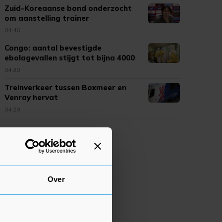
Zuid-Koreaanse bond onderzocht
om aanstelling trainer
04:46
Congo: aantal bevestigde
ebolagevallen stijgt tot bijna 4000
04:30
Treinverkeer tussen Boxmeer en
Venray hervat
04:29
Over