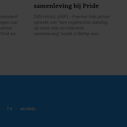
samenleving bij Pride
president
DEN HAAG (ANP) - Premier Rob Jetten
ingen van
spreekt van "een regelrechte aanslag
bantse
op onze vrije en tolerante
 "Wat een
samenleving" nadat in Berlijn een
remier in
automobilist is ingereden op een
 werden
menigte tijdens de Pride. In een
en auto's
bericht op X heeft hij het over een
 komst
"afschuwelijke daad van agressie".
 in het
Den Bosch
TV
MOBIEL