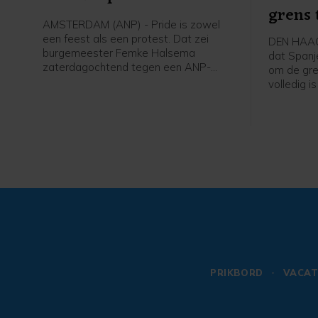
grens
AMSTERDAM (ANP) - Pride is zowel
een feest als een protest. Dat zei
DEN HAAG 
burgemeester Femke Halsema
dat Spanj
zaterdagochtend tegen een ANP-
om de gre
verslaggever voorafgaand aan de
volledig i
Canal Parade.
bescherme
buitenlan
X. Binnen
migranten
zwemmend 
hekken te
PRIKBORD
VACAT