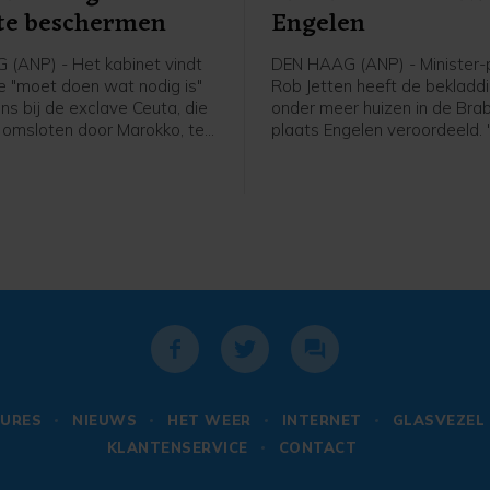
 te beschermen
Engelen
(ANP) - Het kabinet vindt
DEN HAAG (ANP) - Minister-
e "moet doen wat nodig is"
Rob Jetten heeft de bekladd
ns bij de exclave Ceuta, die
onder meer huizen in de Bra
s omsloten door Marokko, te
plaats Engelen veroordeeld.
n. Dat schrijft
lelijk vandalisme", aldus de p
dminister Tom Berendsen op
een bericht op X. In Engelen
 24 uur drongen bijna 50.000
eerder deze week woningen 
 Ceuta binnen, bijvoorbeeld
beklad met leuzen tegen de
via de zee of door over
van een asielzoekerscentrum
 klimmen.
dorp, dat bij de gemeente 
hoort.
URES
NIEUWS
HET WEER
INTERNET
GLASVEZEL
KLANTENSERVICE
CONTACT