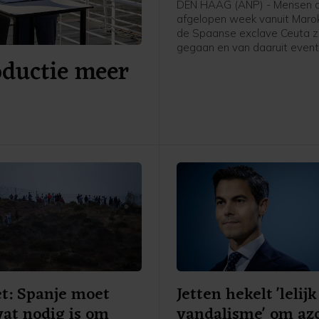
DEN HAAG (ANP) - Mensen d
afgelopen week vanuit Maro
de Spaanse exclave Ceuta zi
gegaan en van daaruit event
oductie meer
Nederland komen om asiel a
vragen, worden teruggestuu
Spanje, schrijft asielminister
den Brink in een brief aan d
Kamer. Volgens de CDA-minis
voor zover bekend niemand 
Ceuta doorgereisd naar Span
ander land.
t: Spanje moet
Jetten hekelt 'lelijk
at nodig is om
vandalisme' om azc