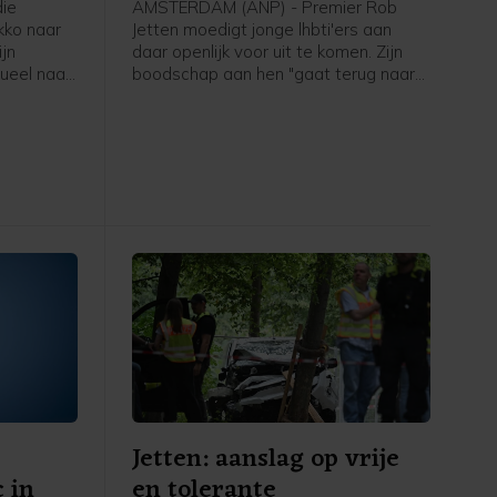
ie
AMSTERDAM (ANP) - Premier Rob
kko naar
Jetten moedigt jonge lhbti'ers aan
jn
daar openlijk voor uit te komen. Zijn
ueel naar
boodschap aan hen "gaat terug naar
an te
mijn eigen ervaring toen ik 15, 16 was
rd naar
en dacht: o mijn hemel, ga ik ooit
 Bart van
openlijk mezelf durven zijn. Het ís
e Tweede
spannend, maar het wordt eigenlijk
ter is er
alleen maar beter zodra je die stap
vanuit
hebt durven zetten. En dat geldt
je of een
eigenlijk ook nog steeds anno 2026 in
Nederland", zei hij tegen een ANP-
verslaggever.
Jetten: aanslag op vrije
 in
en tolerante