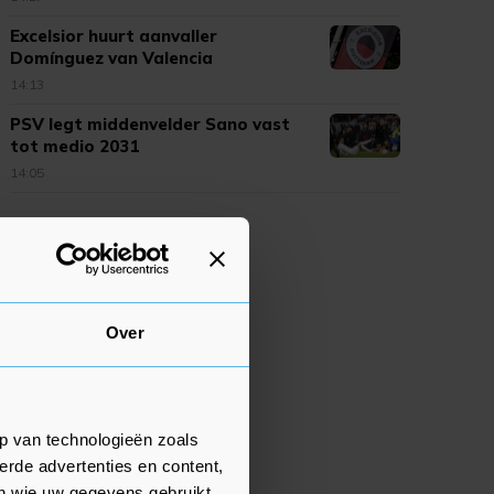
Excelsior huurt aanvaller
Domínguez van Valencia
14:13
PSV legt middenvelder Sano vast
tot medio 2031
14:05
Over
p van technologieën zoals
erde advertenties en content,
en wie uw gegevens gebruikt