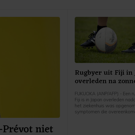
Rugbyer uit Fiji in
overleden na zonn
FUKUOKA (ANP/AFP) - Een ru
Fiji is in Japan overleden nadat
het ziekenhuis was opgeno
symptomen die overeenkom
een ernstige zonnesteek. H
-Prévot niet
de 26-jarige Saimoni Vunilagi
maakte zijn club Kyushu KV u