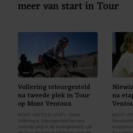
meer van start in Tour
Vollering teleurgesteld
Niewia
na tweede plek in Tour
na eta
op Mont Ventoux
Vento
MONT VENTOUX (ANP) - Demi
MONT VEN
Vollering is teleurgesteld na haar
Niewiadom
tweede plek in de koninginnenrit van
etappezeg
de Tour de France Femmes naar de
Tour de F