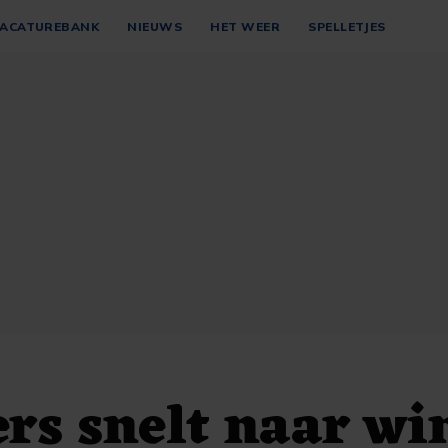
ACATUREBANK
NIEUWS
HET WEER
SPELLETJES
rs snelt naar win