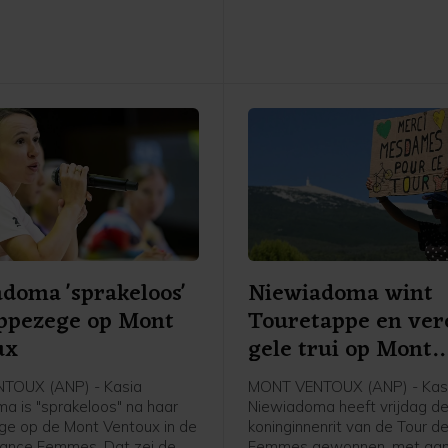
Fukuoka, dat uitkomt op het
niveau, bekend.
doma 'sprakeloos'
Niewiadoma wint
ppezege op Mont
Touretappe en ver
ux
gele trui op Mont
Ventoux
TOUX (ANP) - Kasia
MONT VENTOUX (ANP) - Kas
a is "sprakeloos" na haar
Niewiadoma heeft vrijdag d
e op de Mont Ventoux in de
koninginnenrit van de Tour d
rance Femmes. Dat zei de
Femmes gewonnen, met aa