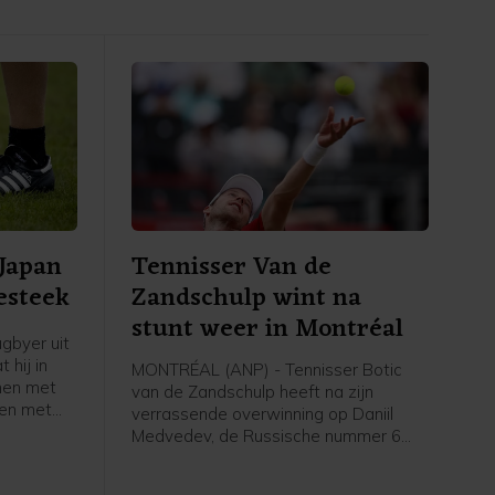
 Japan
Tennisser Van de
esteek
Zandschulp wint na
stunt weer in Montréal
gbyer uit
 hij in
MONTRÉAL (ANP) - Tennisser Botic
men met
van de Zandschulp heeft na zijn
en met
verrassende overwinning op Daniil
et gaat om
Medvedev, de Russische nummer 6
, zo
van de wereld, opnieuw gewonnen op
it
het masterstoernooi van Montréal. In