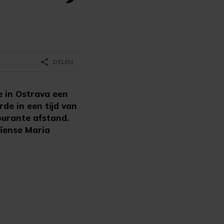
share
DELEN
e in Ostrava een
de in een tijd van
ourante afstand.
aïense Maria