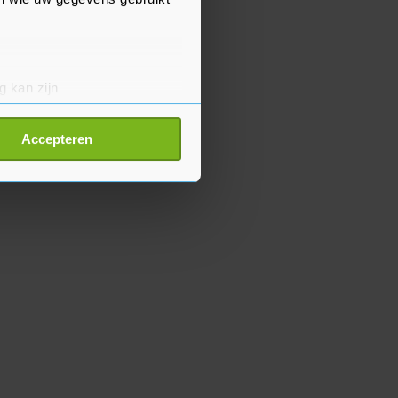
g kan zijn
erprinting)
t
detailgedeelte
in. U kunt uw
Accepteren
p onze cookiepagina kun je