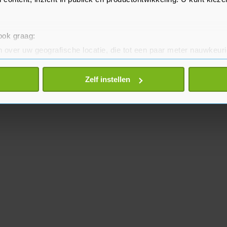
 ook graag:
 over uw geografische locatie, die tot een paar meter nauwkeuri
eren door het actief te scannen op specifieke eigenschappen (fing
onlijke gegevens worden verwerkt en stel uw voorkeuren in he
Zelf instellen
jzigen of intrekken in de Cookieverklaring.
te beter en wordt jouw bezoek makkelijker en persoonlijker. O
je gemaakte keuze altijd wijzigen of intrekken.