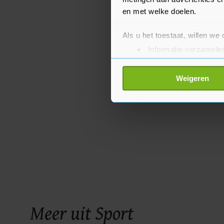
en met welke doelen.
Als u het toestaat, willen we
Informatie verzamelen
Uw apparaat identific
Lees meer over hoe uw perso
Weigeren
toestemming op elk moment wi
Met cookies werkt onze websi
ons cookiebeleid bekijken en 
Meer uit Sport