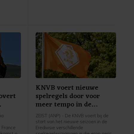
 tweede
de derde ronde was de Nederlander
na drie sets te sterk voor Hubert
Hurkacz uit Polen: 3-6 7-6 (4) 7-5.
KNVB voert nieuwe
overt
spelregels door voor
meer tempo in de
wedstrijd
ia
ZEIST (ANP) - De KNVB voert bij de
e
start van het nieuwe seizoen in de
e France
Eredivisie verschillende
nkomst op
spelregelwijzigingen in die erop gericht