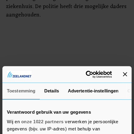
ziekenhuis. De politie heeft drie mogelijke daders
aangehouden.
Toestemming
Details
Advertentie-instellingen
Ov
Verantwoord gebruik van uw gegevens
Wij en
onze 1022 partners
verwerken je persoonlijke
gegevens (bijv. uw IP-adres) met behulp van