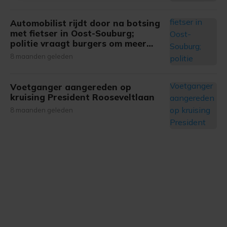
onze cookiepagina kun je ons cookiebeleid bekijken en je
Automobilist rijdt door na botsing
gemaakte keuze altijd wijzigen of intrekken.
met fietser in Oost-Souburg;
politie vraagt burgers om meer
informatie
8 maanden geleden
Voetganger aangereden op
kruising President Rooseveltlaan
8 maanden geleden