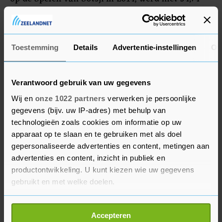
vijfde. Otterspeer kwam ten val in de eerste rit en
kwam in zijn tweede 500 meter tot 34,89 en zat
daarmee ver van de top 3.
Toestemming
Details
Advertentie-instellingen
Ov
Verantwoord gebruik van uw gegevens
Wij en
onze 1022 partners
verwerken je persoonlijke
gegevens (bijv. uw IP-adres) met behulp van
technologieën zoals cookies om informatie op uw
apparaat op te slaan en te gebruiken met als doel
gepersonaliseerde advertenties en content, metingen aan
advertenties en content, inzicht in publiek en
productontwikkeling. U kunt kiezen wie uw gegevens
gebruikt en met welke doelen.
Als u het toestaat, willen we ook graag:
Accepteren
Informatie verzamelen over uw geografische