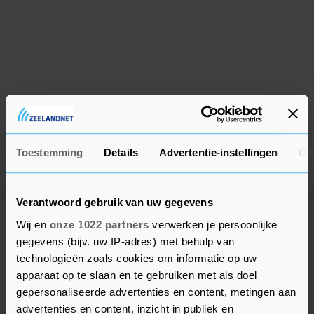
Toestemming
Details
Advertentie-instellingen
Ov
Verantwoord gebruik van uw gegevens
Wij en
onze 1022 partners
verwerken je persoonlijke
Meer uit Reimerswaal
gegevens (bijv. uw IP-adres) met behulp van
technologieën zoals cookies om informatie op uw
Optreden bij Zonnebloem Goes-
apparaat op te slaan en te gebruiken met als doel
Kapelle
gepersonaliseerde advertenties en content, metingen aan
8 maanden geleden
advertenties en content, inzicht in publiek en