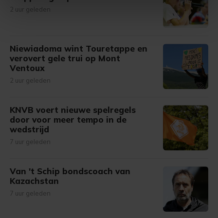
intrekken in de Cookieverklaring.
2 uur geleden
Met cookies werkt onze website beter en wordt jouw
bezoek makkelijker en persoonlijker. Op
Niewiadoma wint Touretappe en
onze cookiepagina kun je ons cookiebeleid bekijken en je
verovert gele trui op Mont
gemaakte keuze altijd wijzigen of intrekken.
Ventoux
2 uur geleden
KNVB voert nieuwe spelregels
door voor meer tempo in de
wedstrijd
7 uur geleden
Van 't Schip bondscoach van
Kazachstan
7 uur geleden