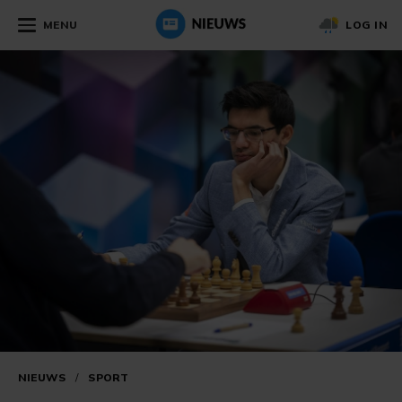
MENU
LOG IN
NIEUWS
/
SPORT