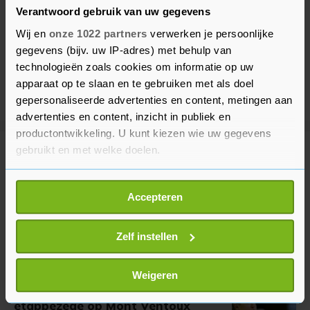
Verantwoord gebruik van uw gegevens
Wij en
onze 1022 partners
verwerken je persoonlijke
gegevens (bijv. uw IP-adres) met behulp van
technologieën zoals cookies om informatie op uw
apparaat op te slaan en te gebruiken met als doel
gepersonaliseerde advertenties en content, metingen aan
advertenties en content, inzicht in publiek en
productontwikkeling. U kunt kiezen wie uw gegevens
gebruikt en met welke doelen.
Meer uit Sport
Als u het toestaat, willen we ook graag:
Accepteren
Informatie verzamelen over uw geografische
Vollering teleurgesteld na tweede
plek in Tour op Mont Ventoux
locatie, die tot een paar meter nauwkeurig kan zijn
Uw apparaat identificeren door het actief te
Zelf instellen
1 uur geleden
scannen op specifieke eigenschappen (fingerprinting)
Lees meer over hoe uw persoonlijke gegevens worden
Weigeren
verwerkt en stel uw voorkeuren in het
detailgedeelte
in.
Niewiadoma 'sprakeloos' na
etappezege op Mont Ventoux
U kunt uw toestemming op elk moment wijzigen of