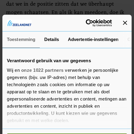
dat we in de positie zitten dat we überhaupt
mogen schaatsen. En als ik kan meedoen, doe ik
mee. Het zit niet in mijn natuur om dan aan de
kant te blijven. Ik bekijk het per afstand. Elke dag
is er een, en elke dag word ik beter. We gaan het
Toestemming
Details
Advertentie-instellingen
Ov
zien."
Verantwoord gebruik van uw gegevens
Wij en
onze 1022 partners
verwerken je persoonlijke
gegevens (bijv. uw IP-adres) met behulp van
technologieën zoals cookies om informatie op uw
apparaat op te slaan en te gebruiken met als doel
gepersonaliseerde advertenties en content, metingen aan
advertenties en content, inzicht in publiek en
productontwikkeling. U kunt kiezen wie uw gegevens
gebruikt en met welke doelen.