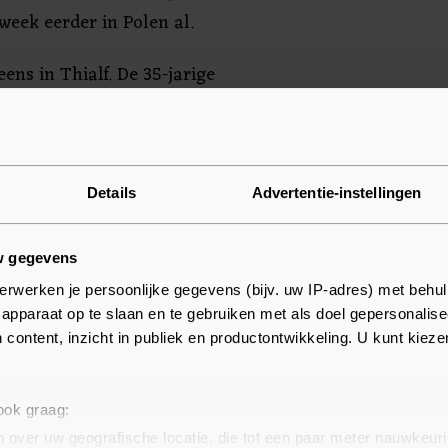
week eerder in Polen al.
ens in Thialf. De 35-jarige
hzelf vrijdagavond nadat hij na
rustratie een stoel had
an zijn voet moest daarna
 zich op zijn herstel, richting de
Details
Advertentie-instellingen
 maart in Hamar beginnen.
w gegevens
erwerken je persoonlijke gegevens (bijv. uw IP-adres) met behul
apparaat op te slaan en te gebruiken met als doel gepersonalise
dat Stolz en Nuis niet reden.
 content, inzicht in publiek en productontwikkeling. U kunt kiez
 namen hier. Dan moet ik het maar
 zeges in twee dagen, ik hoop dat
n", zei hij bij de NOS.
 ook graag:
 over uw geografische locatie, die tot een paar meter nauwkeuri