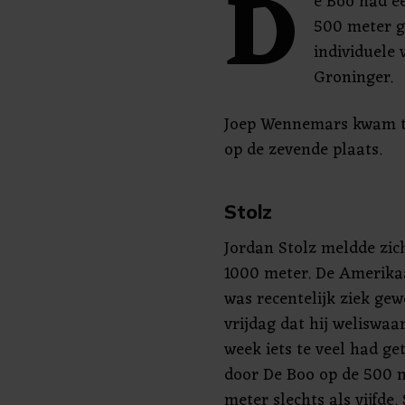
D
e Boo had e
500 meter g
individuele 
Groninger.
Joep Wennemars kwam to
op de zevende plaats.
Stolz
Jordan Stolz meldde zich
1000 meter. De Amerik
was recentelijk ziek gew
vrijdag dat hij weliswaa
week iets te veel had ge
door De Boo op de 500 m
meter slechts als vijfde