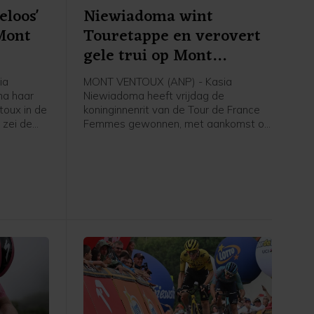
eloos'
Niewiadoma wint
Mont
Touretappe en verovert
gele trui op Mont
Ventoux
ia
MONT VENTOUX (ANP) - Kasia
na haar
Niewiadoma heeft vrijdag de
oux in de
koninginnenrit van de Tour de France
 zei de
Femmes gewonnen, met aankomst op
jdag na
de Mont Ventoux. De Poolse renster
van Canyon//Sram reed solo naar de
erste
overwinning op de bekende berg, ruim
nnares van
voor Demi Vollering. De Nederlandse
werd tweede op 1.16 minuut. De
Italiaanse Longo Borghini werd derde
op 1.42.