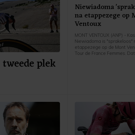
Niewiadoma 'sprak
na etappezege op 
Ventoux
MONT VENTOUX (ANP) - Kas
Niewiadoma is "sprakeloos" 
etappezege op de Mont Vent
Tour de France Femmes. Dat
a tweede plek
Poolse van Canyon//Sram vri
afloop van de etappe in het
flashinterview. Het was de e
etappezege voor de Tourwi
2024.