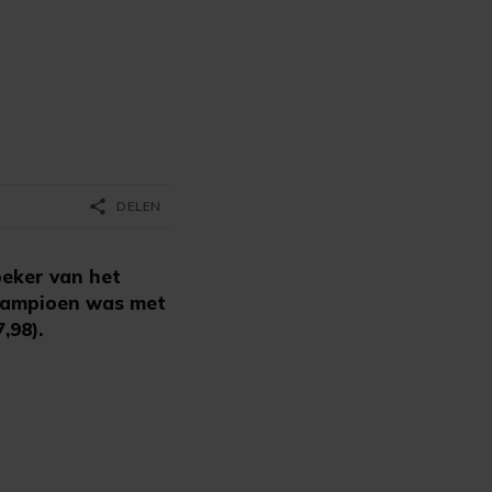
share
DELEN
beker van het
 kampioen was met
,98).