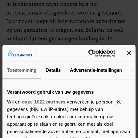
in luchtruimen want anders kan het
internationale vliegverkeer worden geschaad.
Daarnaast roept hij internationale autoriteiten
op om garanties te vragen van Belarus en ook
Rusland dat een gedwongen landing in de
toekomst niet meer zal plaatshebben.
De internationale luchtvaartbrancheorganisatie
IATA hekelde onlangs ook al de
Toestemming
Details
Advertentie-instellingen
Ov
veiligheidsrichtlijn om vliegtuigen niet meer door
het Belarussische luchtruim te laten vliegen.
Verantwoord gebruik van uw gegevens
Politiek en luchtvaart moeten gescheiden te
Wij en
onze 1022 partners
verwerken je persoonlijke
blijven, zei IATA-voorzitter Willie Walsh.
gegevens (bijv. uw IP-adres) met behulp van
technologieën zoals cookies om informatie op uw
apparaat op te slaan en te gebruiken met als doel
gepersonaliseerde advertenties en content, metingen aan