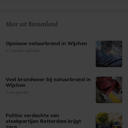
bezoek makkelijker en persoonlijker. Op
onze cookiepagina kun je ons cookiebeleid bekijken en je
gemaakte keuze altijd wijzigen of intrekken.
Meer uit Binnenland
Opnieuw natuurbrand in Wijchen
17 minuten geleden
Veel brandweer bij natuurbrand in
Wijchen
2 uur geleden
Politie: verdachte van
steekpartijen Rotterdam krijgt
zorg