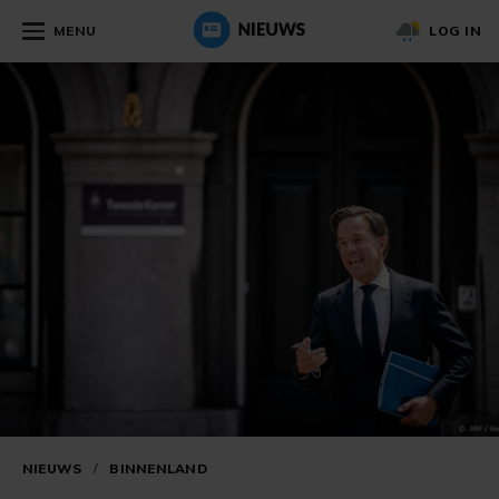
MENU
LOG IN
NIEUWS
/
BINNENLAND