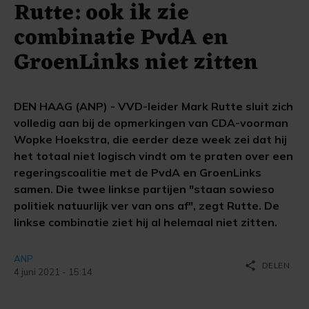
Rutte: ook ik zie
combinatie PvdA en
GroenLinks niet zitten
DEN HAAG (ANP) - VVD-leider Mark Rutte sluit zich
volledig aan bij de opmerkingen van CDA-voorman
Wopke Hoekstra, die eerder deze week zei dat hij
het totaal niet logisch vindt om te praten over een
regeringscoalitie met de PvdA en GroenLinks
samen. Die twee linkse partijen "staan sowieso
politiek natuurlijk ver van ons af", zegt Rutte. De
linkse combinatie ziet hij al helemaal niet zitten.
ANP
share
DELEN
4 juni 2021 - 15:14