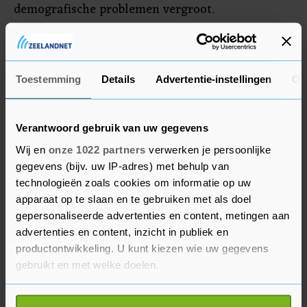
demografische problemen vergroot.
In het vierde kwartaal van vorig jaar liet de
economie van Rusland nog een krimp van 2,7
procent zien.
Toestemming
Details
Advertentie-instellingen
Ov
Verantwoord gebruik van uw gegevens
Wij en
onze 1022 partners
verwerken je persoonlijke
gegevens (bijv. uw IP-adres) met behulp van
technologieën zoals cookies om informatie op uw
apparaat op te slaan en te gebruiken met als doel
gepersonaliseerde advertenties en content, metingen aan
advertenties en content, inzicht in publiek en
productontwikkeling. U kunt kiezen wie uw gegevens
gebruikt en met welke doelen.
Als u het toestaat, willen we ook graag: