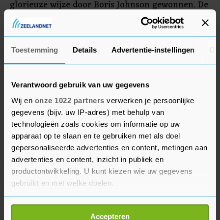
glorieuze wijze door Boris Johnson gewonnen. De
overwinning maakte het voor hem mogelijk om
zijn land uit de EU te laten vertrekken, zijn
belangrijkste verkiezingsbelofte.
Toestemming
Details
Advertentie-instellingen
Ov
Verantwoord gebruik van uw gegevens
Wij en
onze 1022 partners
verwerken je persoonlijke
gegevens (bijv. uw IP-adres) met behulp van
technologieën zoals cookies om informatie op uw
apparaat op te slaan en te gebruiken met als doel
gepersonaliseerde advertenties en content, metingen aan
advertenties en content, inzicht in publiek en
productontwikkeling. U kunt kiezen wie uw gegevens
gebruikt en met welke doelen.
Als u het toestaat, willen we ook graag:
Accepteren