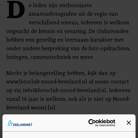
D
e leden zijn enthousiaste
amateurfotografen uit de regio van
verschillend niveau, iedereen is welkom
ongeacht de kennis en ervaring. De clubavonden
hebben een gezellig en leerzaam karakter met
onder andere bespreking van de foto-opdrachten,
lezingen, cameratechniek en meer.
Mocht je belangstelling hebben, kijk dan op
www.fotoclub-noord-beveland.nl of neem contact
op via
info@fotoclub-noord-beveland.nl
. Iedereen
vanaf 16 jaar is welkom, ook als je niet op Noord-
Beveland woont.[n]