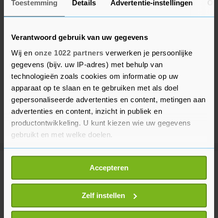
Toestemming
Details
Advertentie-instellingen
Ov
Verantwoord gebruik van uw gegevens
Wij en
onze 1022 partners
verwerken je persoonlijke
gegevens (bijv. uw IP-adres) met behulp van
technologieën zoals cookies om informatie op uw
apparaat op te slaan en te gebruiken met als doel
gepersonaliseerde advertenties en content, metingen aan
advertenties en content, inzicht in publiek en
productontwikkeling. U kunt kiezen wie uw gegevens
gebruikt en met welke doelen.
Als u het toestaat, willen we ook graag:
Meer uit Beveland
Accepteren
Informatie verzamelen over uw geografische
locatie, die tot een paar meter nauwkeurig kan zijn
Uw apparaat identificeren door het actief te
Zelf instellen
Spoedhulp bij medische
scannen op specifieke eigenschappen (fingerprinting)
noodsituatie in Colijnsplaat