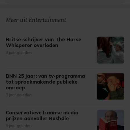
bezoek makkelijker en persoonlijker. Op
onze cookiepagina kun je ons cookiebeleid bekijken en je
gemaakte keuze altijd wijzigen of intrekken.
Meer uit Entertainment
Britse schrijver van The Horse
Whisperer overleden
3 jaar geleden
BNN 25 jaar: van tv-programma
tot spraakmakende publieke
omroep
3 jaar geleden
Conservatieve Iraanse media
prijzen aanvaller Rushdie
3 jaar geleden