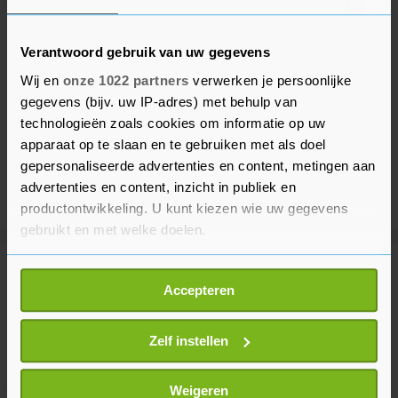
Verantwoord gebruik van uw gegevens
Wij en
onze 1022 partners
verwerken je persoonlijke
gegevens (bijv. uw IP-adres) met behulp van
technologieën zoals cookies om informatie op uw
apparaat op te slaan en te gebruiken met als doel
gepersonaliseerde advertenties en content, metingen aan
advertenties en content, inzicht in publiek en
productontwikkeling. U kunt kiezen wie uw gegevens
gebruikt en met welke doelen.
Als u het toestaat, willen we ook graag:
Meer uit Binnenland
Accepteren
Informatie verzamelen over uw geografische
locatie, die tot een paar meter nauwkeurig kan zijn
Nederlandse Marine helpt bij
Uw apparaat identificeren door het actief te
Zelf instellen
doorzoeking gevangenis Sint
scannen op specifieke eigenschappen (fingerprinting)
Maarten
Lees meer over hoe uw persoonlijke gegevens worden
Weigeren
7 minuten geleden