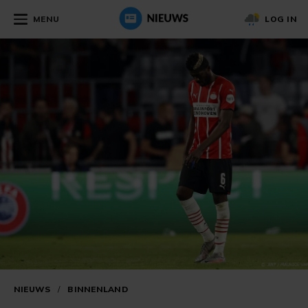
MENU
LOG IN
NIEUWS
/
BINNENLAND